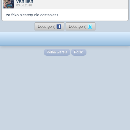
vanillah
03.06.2016
za friko niestety nie dostaniesz
Udostępnij
Udostępnij
Pełna wersja
Polski