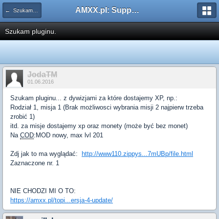
AMXX.pl: Support AMX Mod X i SourceMod
← Szukam pluginu
Szukam pluginu.
JodaTM
01.06.2016
Szukam pluginu... z dywizjami za które dostajemy XP, np.:
Rodział 1, misja 1 (Brak możliwosci wybrania misji 2 najpierw trzeba
zrobić 1)
itd. za misje dostajemy xp oraz monety (może być bez monet)
Na
COD
:MOD nowy, max lvl 201
Zdj jak to ma wyglądać:
http://www110.zippys...7mUBp/file.html
Zaznaczone nr. 1
NIE CHODZI MI O TO:
https://amxx.pl/topi...ersja-4-update/