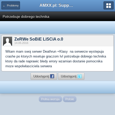
AMXX.pl: Support AMX Mod X i SourceMod
← Problemy
Potrzebuje dobrego technika
ZeRWe SoBiE LiSCiA o.0
14.05.2016
Witam mam swoj serwer Deathrun +Klasy na serwerze wystepuja
crashe po ktorych resetuje graczom lvl potrzebuje dobrego technika
ktory da rade naprawic bledy errory wzamian dostanie pomocnika
moze wspolwlasciciela serwera
Udostępnij
Udostępnij
Pełna wersja
Polski