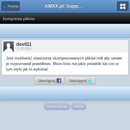
AMXX.pl: Support AMX Mod X i SourceMod
← Pytania
kompresia plikow
devil11
11.05.2016
Jest możliwość stworzenia skompresowanych plików mdl aby serwer
je rozpoznawał prawidlowo. Moze ktos ma jakis poradnik lub cos w
tym stylu jak to wykonać
Udostępnij
Udostępnij
Pełna wersja
Polski