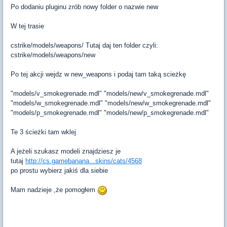
Po dodaniu pluginu zrób nowy folder o nazwie new
W tej trasie
cstrike/models/weapons/ Tutaj daj ten folder czyli:
cstrike/models/weapons/new
Po tej akcji wejdz w new_weapons i podaj tam taką scieżkę
"models/v_smokegrenade.mdl" "models/new/v_smokegrenade.mdl"
"models/w_smokegrenade.mdl" "models/new/w_smokegrenade.mdl"
"models/p_smokegrenade.mdl" "models/new/p_smokegrenade.mdl"
Te 3 ścieżki tam wklej
A jeżeli szukasz modeli znajdziesz je
tutaj
http://cs.gamebanana...skins/cats/4568
po prostu wybierz jakiś dla siebie
Mam nadzieje ,że pomogłem