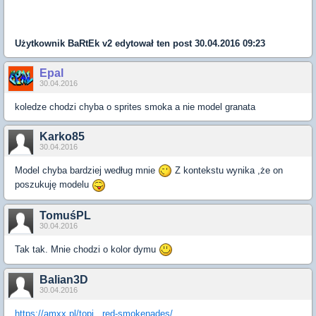
Użytkownik
BaRtEk v2
edytował ten post 30.04.2016 09:23
Epal
30.04.2016
koledze chodzi chyba o sprites smoka a nie model granata
Karko85
30.04.2016
Model chyba bardziej według mnie
Z kontekstu wynika ,że on
poszukuję modelu
TomuśPL
30.04.2016
Tak tak. Mnie chodzi o kolor dymu
Balian3D
30.04.2016
https://amxx.pl/topi...red-smokenades/