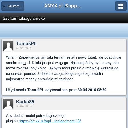
AMXX.pl: Support AMX Mod X i SourceMod
← Szukam pluginu
Szukam takiego smoke
TomuśPL
30.04.2016
Witam. Zapewne już był taki temat (jestem nowy tutaj), ale poszukuję
smoke do
cs
1.6 taki jak jest w
cs
go. Najlepiej żeby był czarny, ale
może być też inny kolor. Jakbym mógł prosić o intrukcję wgrania go
na serwer, ponieważ dopiero wszystkiego się uczę powoli i
najprostrze rzeczy sprawiają mi trudność.
Użytkownik
TomuśPL
edytował ten post 30.04.2016 08:30
Karko85
30.04.2016
Aby dodać model potrzebujesz tego
pluginu
https://amxx.pl/topi...replacement-13/