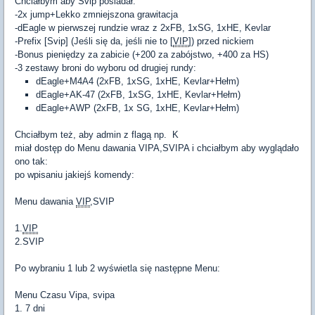
Chciałbym aby Svip posiadał:
-2x jump+Lekko zmniejszona grawitacja
-dEagle w pierwszej rundzie wraz z 2xFB, 1xSG, 1xHE, Kevlar
-Prefix [Svip] (Jeśli się da, jeśli nie to [
VIP
]) przed nickiem
-Bonus pieniędzy za zabicie (+200 za zabójstwo, +400 za HS)
-3 zestawy broni do wyboru od drugiej rundy:
dEagle+M4A4 (2xFB, 1xSG, 1xHE, Kevlar+Hełm)
dEagle+AK-47 (2xFB, 1xSG, 1xHE, Kevlar+Hełm)
dEagle+AWP (2xFB, 1x SG, 1xHE, Kevlar+Hełm)
Chciałbym też, aby admin z flagą np. K
miał dostęp do Menu dawania VIPA,SVIPA i chciałbym aby wyglądało
ono tak:
po wpisaniu jakiejś komendy:
Menu dawania
VIP
,SVIP
1.
VIP
2.SVIP
Po wybraniu 1 lub 2 wyświetla się następne Menu:
Menu Czasu Vipa, svipa
1. 7 dni