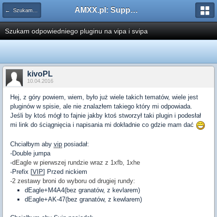
AMXX.pl: Support AMX Mod X i SourceMod
← Szukam pluginu
Szukam odpowiedniego pluginu na vipa i svipa
kivoPL
10.04.2016
Hej, z góry powiem, wiem, było już wiele takich tematów, wiele jest
pluginów w spisie, ale nie znalazłem takiego który mi odpowiada.
Jeśli by ktoś mógł to fajnie jakby ktoś stworzył taki plugin i podesłał
mi link do ściągnięcia i napisania mi dokładnie co gdzie mam dać
Chciałbym aby
vip
posiadał:
-Double jumpa
-
dEagle w pierwszej rundzie wraz z 1xfb, 1xhe
-Prefix [
VIP
] Przed nickiem
-2 zestawy broni do wyboru od drugiej rundy:
dEagle+M4A4(bez granatów, z kevlarem)
dEagle+AK-47(bez granatów, z kewlarem)