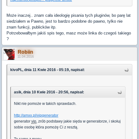
Może inaczej.. znam cała ideologię pisania tych pluginów, bo parę lat
siedziałem w Pawno, jest to bardzo podobne do pawno, tylko nie
znam funkcji, publicków itp.
Potrzebowałbym jakiś spis tego, masz może linka do czegoś takiego
?
Robiin
11.04.2016
kivoPL, dnia 11 Kwie 2016 - 05:19, napisał:
asik, dnia 10 Kwie 2016 - 20:56, napisał:
Nikt nie pomoże w takich sprawdach.
http://amxx.pl/vipgenerator
generator
vip
, zrób podstawy jakie sięda w generatorze, i skołuj
sobie osobę która pomożę Ci z resztą.
To samo z menu.