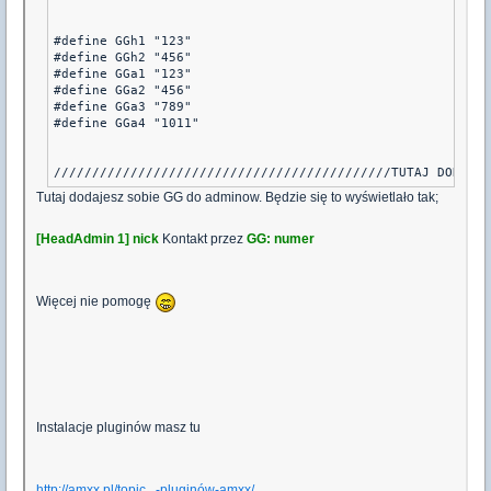
#define GGh1 "123"

#define GGh2 "456"

#define GGa1 "123"

#define GGa2 "456"

#define GGa3 "789"

#define GGa4 "1011"

////////////////////////////////////////////TUTAJ DODAJES
Tutaj dodajesz sobie GG do adminow. Będzie się to wyświetlało tak;
[HeadAdmin 1] nick
Kontakt przez
GG: numer
Więcej nie pomogę
Instalacje pluginów masz tu
http://amxx.pl/topic...-pluginów-amxx/