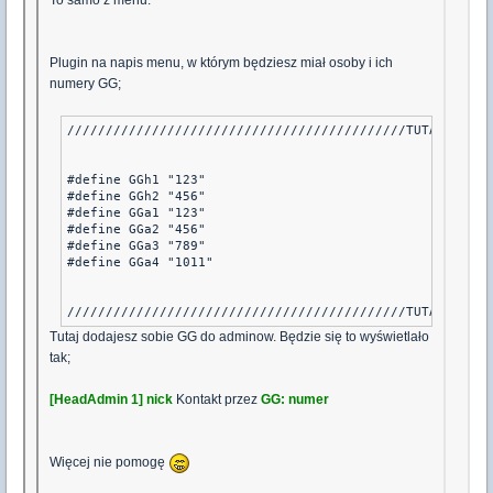
Plugin na napis menu, w którym będziesz miał osoby i ich
numery GG;
////////////////////////////////////////////TUTAJ DODAJE
#define GGh1 "123"

#define GGh2 "456"

#define GGa1 "123"

#define GGa2 "456"

#define GGa3 "789"

#define GGa4 "1011"

////////////////////////////////////////////TUTAJ DODAJ
Tutaj dodajesz sobie GG do adminow. Będzie się to wyświetlało
tak;
[HeadAdmin 1] nick
Kontakt przez
GG: numer
Więcej nie pomogę