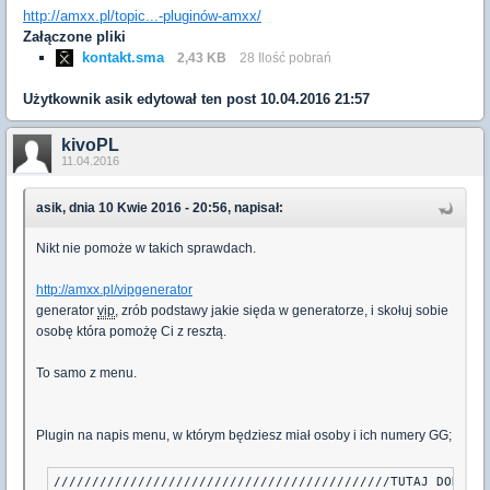
http://amxx.pl/topic...-pluginów-amxx/
Załączone pliki
kontakt.sma
2,43 KB
28 Ilość pobrań
Użytkownik
asik
edytował ten post 10.04.2016 21:57
kivoPL
11.04.2016
asik, dnia 10 Kwie 2016 - 20:56, napisał:
Nikt nie pomoże w takich sprawdach.
http://amxx.pl/vipgenerator
generator
vip
, zrób podstawy jakie sięda w generatorze, i skołuj sobie
osobę która pomożę Ci z resztą.
To samo z menu.
Plugin na napis menu, w którym będziesz miał osoby i ich numery GG;
////////////////////////////////////////////TUTAJ DODAJES