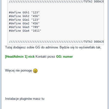
////////////////////////////////////////////TUTAJ DODAJESZ 
#define GGh1 "123"

#define GGh2 "456"

#define GGa1 "123"

#define GGa2 "456"

#define GGa3 "789"

#define GGa4 "1011"

////////////////////////////////////////////TUTAJ DODAJESZ
Tutaj dodajesz sobie GG do adminow. Będzie się to wyświetlało tak;
[HeadAdmin 1] nick
Kontakt przez
GG: numer
Więcej nie pomogę
Instalacje pluginów masz tu