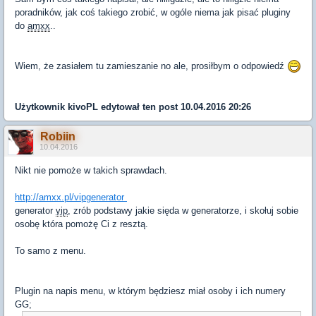
poradników, jak coś takiego zrobić, w ogóle niema jak pisać pluginy
do
amxx
..
Wiem, że zasiałem tu zamieszanie no ale, prosiłbym o odpowiedź
Użytkownik
kivoPL
edytował ten post 10.04.2016 20:26
Robiin
10.04.2016
Nikt nie pomoże w takich sprawdach.
http://amxx.pl/vipgenerator
generator
vip
, zrób podstawy jakie sięda w generatorze, i skołuj sobie
osobę która pomożę Ci z resztą.
To samo z menu.
Plugin na napis menu, w którym będziesz miał osoby i ich numery
GG;