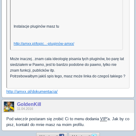
Instalacje pluginów masz tu
http://amxx.pl/topic...-pluginów-amxx/
Może inaczej.. znam cała ideologię pisania tych pluginów, bo parę lat
siedziałem w Pawno, jest to bardzo podobne do pawno, tylko nie
znam funkcji, publicków itp.
Potrzebowałbym jakiś spis tego, masz może linka do czegoś takiego ?
http://amxx.pl/dokumentacja/
GoldenKill
11.04.2016
Pod wieczór postaram się zrobić Ci to menu dodania
VIP
'a. Jak by co
pisz, kontakt do mnie masz na moim profilu.