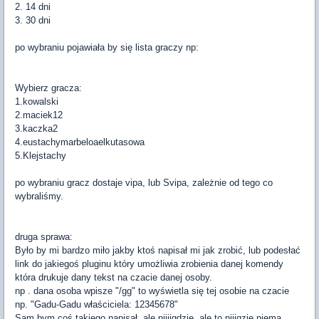
2. 14 dni
3. 30 dni
po wybraniu pojawiała by się lista graczy np:
Wybierz gracza:
1.kowalski
2.maciek12
3.kaczka2
4.eustachymarbeloaelkutasowa
5.Klejstachy
po wybraniu gracz dostaje vipa, lub Svipa, zależnie od tego co
wybraliśmy.
druga sprawa:
Było by mi bardzo miło jakby ktoś napisał mi jak zrobić, lub podesłać
link do jakiegoś pluginu który umożliwia zrobienia danej komendy
która drukuje dany tekst na czacie danej osoby.
np . dana osoba wpisze "/gg" to wyświetla się tej osobie na czacie
np. "Gadu-Gadu właściciela: 12345678"
Sam bym coś takiego napisał, ale niiiigdzie, ale to niiigzie niema