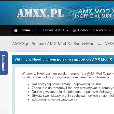
Forum
Dodatki AMXX
Dodatki SourceMod
AMXX.pl: Support AMX Mod X i SourceMod
→
AMX
Witamy w Nieoficjalnym polskim support'cie AMX Mod X
Witamy w Nieoficjalnym polskim support'cie
AMX
Mod X, jak w
prosty proces w którym wymagamy minimalnych informacji.
Rozpoczynaj nowe tematy i odpowiedaj na inne
Zapisz się do tematów i for, aby otrzymywać automatyc
Dodawaj wydarzenia do kalendarza społecznościowego
Stwórz swój własny profil i zdobywaj nowych znajomyc
Zdobywaj nowe doświadczenia