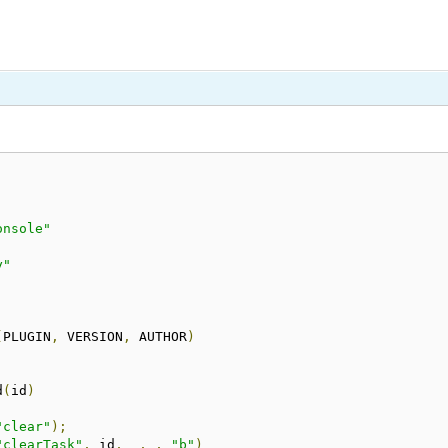
onsole"
y"
(
PLUGIN
,
 VERSION
,
 AUTHOR
)
d
(
id
)
"clear"
);
"clearTask"
,
 id
,
 _
,
_
,
"b"
)