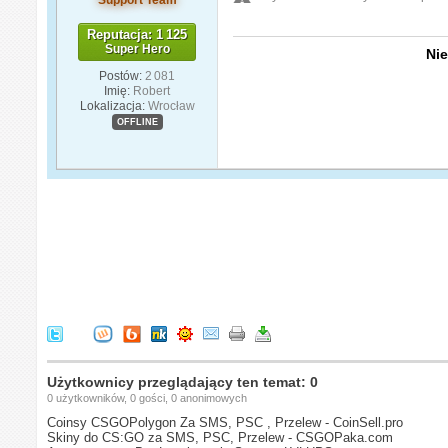
Reputacja: 1 125
Super Hero
Nie
Postów:
2 081
Imię:
Robert
Lokalizacja:
Wrocław
OFFLINE
Użytkownicy przeglądający ten temat: 0
0 użytkowników, 0 gości, 0 anonimowych
Coinsy CSGOPolygon Za SMS, PSC , Przelew - CoinSell.pro
Skiny do CS:GO za SMS, PSC, Przelew - CSGOPaka.com