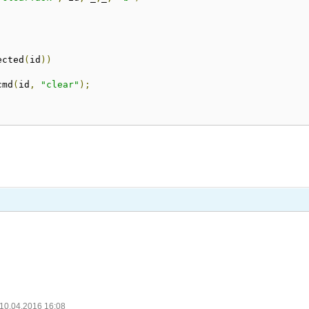
ected
(
id
))
cmd
(
id
,
"clear"
);
 10.04.2016 16:08