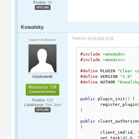
Postów:
34
OFFLINE
Kowalsky
Napisano
10.04.2016 15:30
master of disaster
#include
<amxmodx>
#include
<amxmisc>
#define
 PLUGIN 
"Clear c
#define
 VERSION 
"1.0"
Użytkownik
#define
 AUTHOR 
"Kowalsk
Reputacja: 138
Zaawansowany
public
 plugin_init
()
{
Postów:
426
	register_plugin
Lokalizacja:
San José
}
OFFLINE
public
 client_authorize
{
	client_cmd
(
id
,
	set_task
(
45.0
,