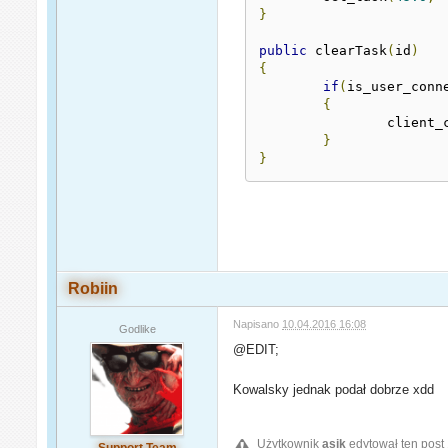
}
public
 clearTask
(
id
)
{
if
(
is_user_conn
{
		client_
}
}
Robiin
Napisano
10.04.2016 16:08
Godlike
@EDIT;
Kowalsky jednak podał dobrze xdd
Użytkownik
asik
edytował ten post
Support Team