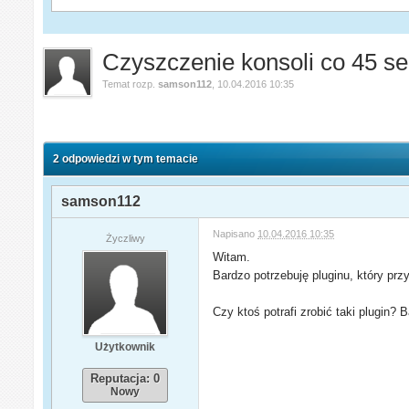
Czyszczenie konsoli co 45 s
Temat rozp.
samson112
,
10.04.2016 10:35
2 odpowiedzi w tym temacie
samson112
Napisano
10.04.2016 10:35
Życzliwy
Witam.
Bardzo potrzebuję pluginu, który pr
Czy ktoś potrafi zrobić taki plugin?
Użytkownik
Reputacja: 0
Nowy