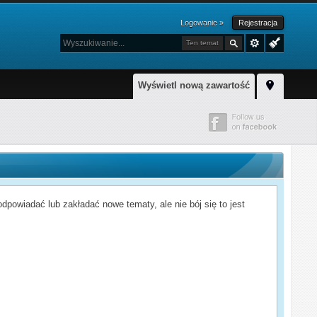
Logowanie »
Rejestracja
Ten temat
Wyświetl nową zawartość
powiadać lub zakładać nowe tematy, ale nie bój się to jest