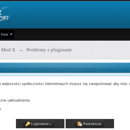
Inne
 Mod X
→
Problemy z pluginami
 większości społeczności internetowych musisz się zarejestrować aby móc od
zne uaktualnienia
h