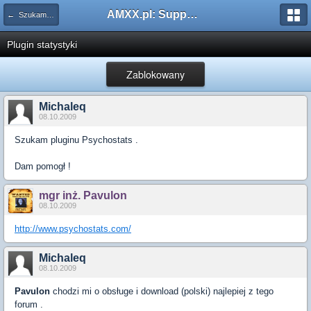
AMXX.pl: Support AMX Mod X i SourceMod
← Szukam pluginu
Plugin statystyki
Zablokowany
Michaleq
08.10.2009
Szukam pluginu Psychostats .
Dam pomogł !
mgr inż. Pavulon
08.10.2009
http://www.psychostats.com/
Michaleq
08.10.2009
Pavulon
chodzi mi o obsługe i download (polski) najlepiej z tego
forum .