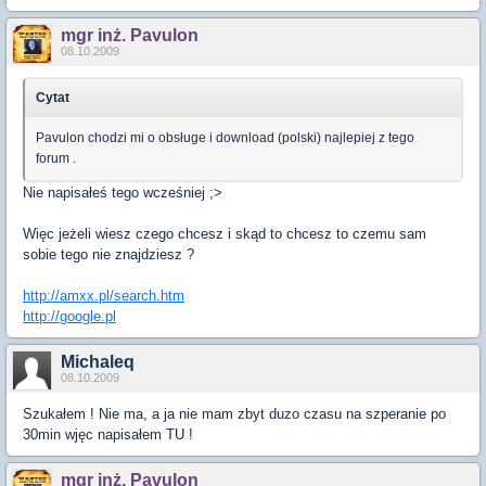
mgr inż. Pavulon
08.10.2009
Cytat
Pavulon chodzi mi o obsługe i download (polski) najlepiej z tego
forum .
Nie napisałeś tego wcześniej ;>
Więc jeżeli wiesz czego chcesz i skąd to chcesz to czemu sam
sobie tego nie znajdziesz ?
http://amxx.pl/search.htm
http://google.pl
Michaleq
08.10.2009
Szukałem ! Nie ma, a ja nie mam zbyt duzo czasu na szperanie po
30min wjęc napisałem TU !
mgr inż. Pavulon