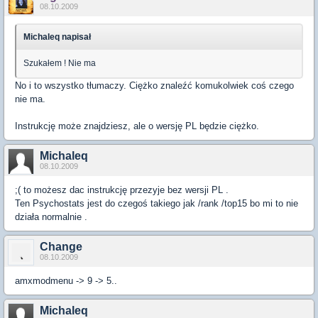
08.10.2009
Michaleq napisał
Szukałem ! Nie ma
No i to wszystko tłumaczy. Ciężko znaleźć komukolwiek coś czego
nie ma.
Instrukcję może znajdziesz, ale o wersję PL będzie ciężko.
Michaleq
08.10.2009
;( to możesz dac instrukcję przezyje bez wersji PL .
Ten Psychostats jest do czegoś takiego jak /rank /top15 bo mi to nie
działa normalnie .
Change
08.10.2009
amxmodmenu -> 9 -> 5..
Michaleq