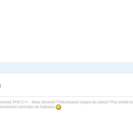
l
rcemod, PHP, C++. Masz zlecenie? Potrzebujesz czegos do szkoly? Pisz smialo ko
gówniarzowi zachcialo sie hejtowac