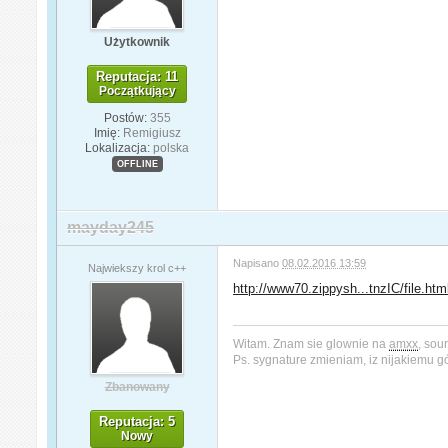
Użytkownik
Reputacja: 11
Początkujący
Postów:
355
Imię:
Remigiusz
Lokalizacja:
polska
OFFLINE
mayday245
Napisano
08.02.2016 13:59
Najwiekszy krol c++
http://www70.zippysh...tnzIC/file.htm
Witam. Znam sie glownie na
amxx
, sou
Ps. sygnature zmieniam, iz nijakiemu 
Zbanowany
Reputacja: 5
Nowy