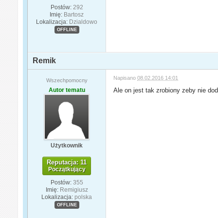
Postów:
292
Imię:
Bartosz
Lokalizacja:
Dzialdowo
OFFLINE
Remik
Napisano
08.02.2016 14:01
Wszechpomocny
Autor tematu
Ale on jest tak zrobiony zeby nie do
Użytkownik
Reputacja: 11
Początkujący
Postów:
355
Imię:
Remigiusz
Lokalizacja:
polska
OFFLINE