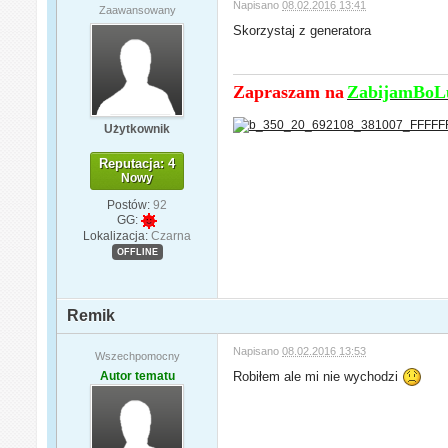
Napisano
08.02.2016 13:41
Zaawansowany
Skorzystaj z generatora
Zapraszam na
ZabijamBoLu
Użytkownik
Reputacja: 4
Nowy
Postów:
92
GG:
Lokalizacja:
Czarna
OFFLINE
Remik
Napisano
08.02.2016 13:53
Wszechpomocny
Autor tematu
Robiłem ale mi nie wychodzi