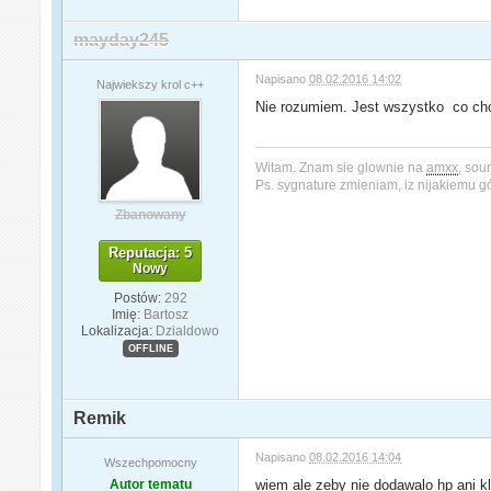
mayday245
Napisano
08.02.2016 14:02
Najwiekszy krol c++
Nie rozumiem. Jest wszystko co chc
Witam. Znam sie glownie na
amxx
, sou
Ps. sygnature zmieniam, iz nijakiemu 
Zbanowany
Reputacja: 5
Nowy
Postów:
292
Imię:
Bartosz
Lokalizacja:
Dzialdowo
OFFLINE
Remik
Napisano
08.02.2016 14:04
Wszechpomocny
Autor tematu
wiem ale zeby nie dodawalo hp ani k