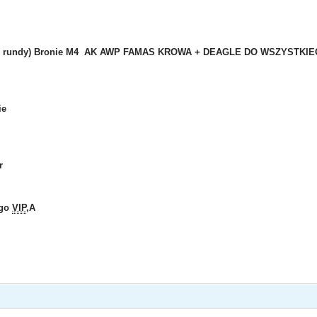
iej rundy) Bronie M4 AK AWP FAMAS KROWA + DEAGLE DO WSZYSTKI
ie
r
ego
VIP
,A