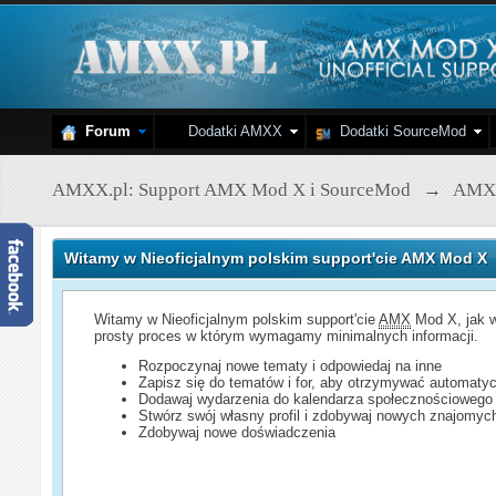
Forum
Dodatki AMXX
Dodatki SourceMod
AMXX.pl: Support AMX Mod X i SourceMod
→
AMX
Witamy w Nieoficjalnym polskim support'cie AMX Mod X
Witamy w Nieoficjalnym polskim support'cie
AMX
Mod X, jak w
prosty proces w którym wymagamy minimalnych informacji.
Rozpoczynaj nowe tematy i odpowiedaj na inne
Zapisz się do tematów i for, aby otrzymywać automatyc
Dodawaj wydarzenia do kalendarza społecznościowego
Stwórz swój własny profil i zdobywaj nowych znajomyc
Zdobywaj nowe doświadczenia