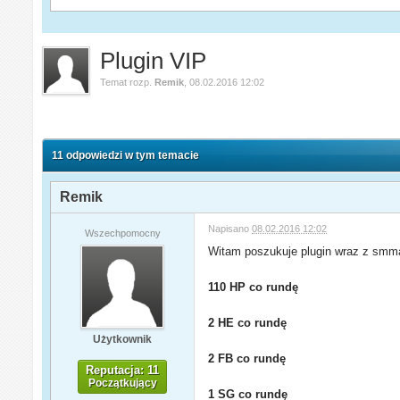
Plugin VIP
Temat rozp.
Remik
,
08.02.2016 12:02
11 odpowiedzi w tym temacie
Remik
Napisano
08.02.2016 12:02
Wszechpomocny
Witam poszukuje plugin wraz z smm
110 HP co rundę
2 HE co rundę
Użytkownik
2 FB co rundę
Reputacja: 11
Początkujący
1 SG co rundę