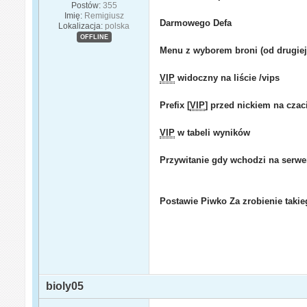
Postów:
355
Imię:
Remigiusz
Darmowego Defa
Lokalizacja:
polska
OFFLINE
Menu z wyborem broni (od drug
VIP
widoczny na liście /vips
Prefix [
VIP
] przed nickiem na czac
VIP
w tabeli wyników
Przywitanie gdy wchodzi na serwe
Postawie Piwko Za zrobienie taki
bioly05