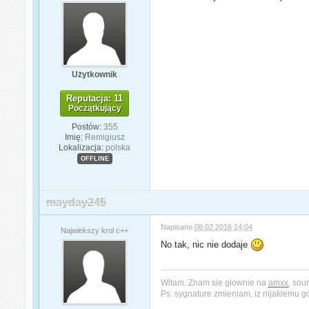
Użytkownik
Reputacja: 11
Początkujący
Postów:
355
Imię:
Remigiusz
Lokalizacja:
polska
OFFLINE
mayday245
Napisano
08.02.2016 14:04
Najwiekszy krol c++
No tak, nic nie dodaje
Witam. Znam sie glownie na
amxx
, sou
Ps. sygnature zmieniam, iz nijakiemu 