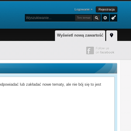
Logowanie »
Rejestracja
Ten temat
Wyświetl nową zawartość
powiadać lub zakładać nowe tematy, ale nie bój się to jest