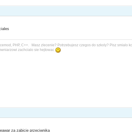
iales
rcemod, PHP, C++. Masz zlecenie? Potrzebujesz czegos do szkoly? Pisz smialo ko
gówniarzowi zachcialo sie hejtowac
leawar za zabicie przeciwnika