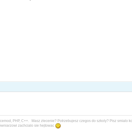
rcemod, PHP, C++. Masz zlecenie? Potrzebujesz czegos do szkoly? Pisz smialo ko
gówniarzowi zachcialo sie hejtowac