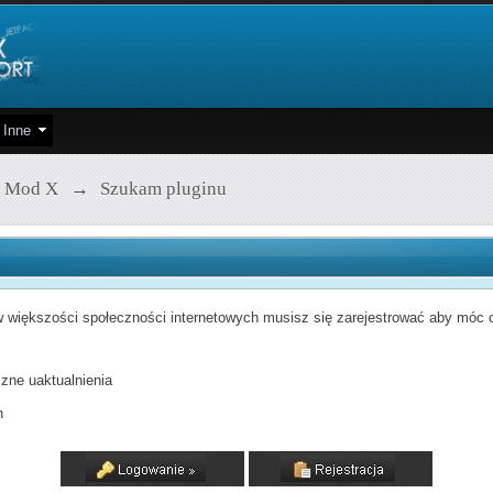
Inne
 Mod X
→
Szukam pluginu
 większości społeczności internetowych musisz się zarejestrować aby móc od
zne uaktualnienia
h