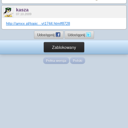
kasza
07.10.2009
http://amxx.pl/topic...vt1744.htm#8728
Udostępnij
Udostępnij
Zablokowany
Pełna wersja
Polski