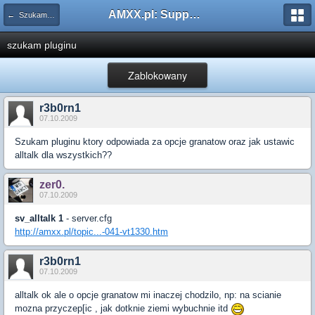
AMXX.pl: Support AMX Mod X i SourceMod
← Szukam pluginu
szukam pluginu
Zablokowany
r3b0rn1
07.10.2009
Szukam pluginu ktory odpowiada za opcje granatow oraz jak ustawic
alltalk dla wszystkich??
zer0.
07.10.2009
sv_alltalk 1
- server.cfg
http://amxx.pl/topic...-041-vt1330.htm
r3b0rn1
07.10.2009
alltalk ok ale o opcje granatow mi inaczej chodzilo, np: na scianie
mozna przyczep[ic , jak dotknie ziemi wybuchnie itd