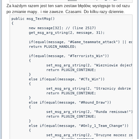
Za każdym razem jest ten sam zestaw błędów, występuje to od razu
po zmianie mapy.. i nie zawsze. Czasami. Do kilku razy dziennie.
public msg_TextMsg()

{	

	new message[32]; // (line 2517)

	get_msg_arg_string(2, message, 31);

	if(equal(message, "#Game_teammate_attack") || equal(message, "#Killed_Teammate"))

	return PLUGIN_HANDLED;

	if(equal(message, "#Terrorists_Win"))

	{

		set_msg_arg_string(2, "Wiezniowie dojechali klawiszy!");

		return PLUGIN_CONTINUE;

	}

	else if(equal(message, "#CTs_Win"))

	{

		set_msg_arg_string(2, "Straznicy dobrze wykonali swoja robote!");

		return PLUGIN_CONTINUE;

	}

	else if(equal(message, "#Round_Draw"))

	{

		set_msg_arg_string(2, "Runda remisowa!")

		return PLUGIN_CONTINUE;

	}

	else if(equal(message, "#Only_1_Team_Change"))

	{

		set_msg_arg_string(2, "Druzyne mozesz zmienic tylko raz!")
