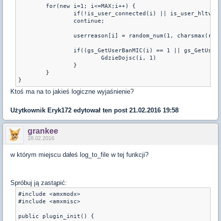
	for(new i=1; i<=MAX;i++) {

		if(!is_user_connected(i) || is_user_hltv(i))

		continue;

		userreason[i] = random_num(1, charsmax(reasons) )

		if((gs_GetUserBanMIC(i) == 1 || gs_GetUserBanCT(i) == 1) && gTeam[i] == 2) {

			GdzieDojsc(i, 1)

		}

	}

Ktoś ma na to jakieś logiczne wyjaśnienie?
Użytkownik
Eryk172
edytował ten post 21.02.2016 19:58
grankee
28.02.2016
w którym miejscu dałeś log_to_file w tej funkcji?
Spróbuj ją zastąpić:
#include <amxmodx>

#include <amxmisc>

public plugin_init() {
