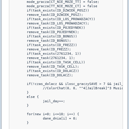
	mode_gracza[CT_NIE_MOZE_TT] = false;

	mode_gracza[TT_NIE_MOZE_CT] = false

	if(task_exists(ID_DZWIEK_POSZ))

	remove_task(ID_DZWIEK_POSZ);

	if(task_exists(ID_LOS_PROWADZACY))

	remove_task(ID_LOS_PROWADZACY);

	if(task_exists(ID_POJEDYNEK))

	remove_task(ID_POJEDYNEK);

	if(task_exists(ID_BONUS))

	remove_task(ID_BONUS);

	if(task_exists(ID_FREZZ))

	remove_task(ID_FREZZ);

	if(task_exists(2761234, 1))

	remove_task(2761234, 1);

	if(task_exists(ID_TASK_CELL))

	remove_task(ID_TASK_CELL);

	if(task_exists(ID_DOLACZ))

	remove_task(ID_DOLACZ);

	if(!czas_dolacz && ilosc_graczySAVE > 7 && jail_day > 1) {

		//ColorChat(0, 0, "^4[JailBreak]^3 Musicie wytrwac runde conajmniej 2 minuty! Nadal jest ^4 %s", dni_tygodnia[jail_day%7]);

	}

	else {

		jail_day++;

	}

	for(new i=0; i<=10; i++) {

		dane_dnia[i] = 0;

	}
