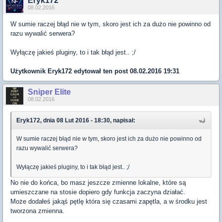
Eryk172
08.02.2016
W sumie raczej błąd nie w tym, skoro jest ich za dużo nie powinno od
razu wywalić serwera?
Wyłączę jakieś pluginy, to i tak błąd jest.. ;/
Użytkownik
Eryk172
edytował ten post 08.02.2016 19:31
Sniper Elite
08.02.2016
Eryk172, dnia 08 Lut 2016 - 18:30, napisał:
W sumie raczej błąd nie w tym, skoro jest ich za dużo nie powinno od
razu wywalić serwera?
Wyłączę jakieś pluginy, to i tak błąd jest.. ;/
No nie do końca, bo masz jeszcze zmienne lokalne, które są
umieszczane na stosie dopiero gdy funkcja zaczyna działać.
Może dodałeś jakąś pętlę która się czasami zapętla, a w środku jest
tworzona zmienna.