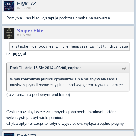
Eryk172
07.02.2016
Pomyłka.. ten błąd występuje podczas crasha na serwerze
Sniper Elite
08.02.2016
a stackerror occures if the heapsize is full, this usually
i z
amxx
.pl
DarkGL, dnia 16 Sie 2014 - 08:00, napisał:
W tym konkretnym publicu optymalizacja nie ms zbyt wiele sensu
musisz zoptymalizować cały plugin pod względem używania pamięci
(to z tematu o podobnym problemie)
Czyli masz zbyt wiele zmiennych globalnych, lokalnych, które
wykorzystują zbyt wiele pamięci.
Chyba optymalizacja to jedyne wyjście, ew. wyłącz zbędne pluginy.