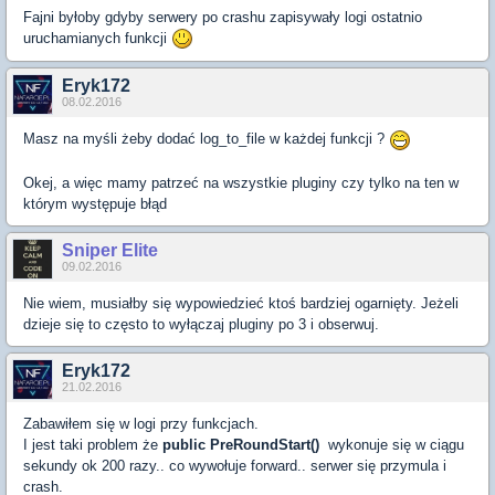
Fajni byłoby gdyby serwery po crashu zapisywały logi ostatnio
uruchamianych funkcji
Eryk172
08.02.2016
Masz na myśli żeby dodać log_to_file w każdej funkcji ?
Okej, a więc mamy patrzeć na wszystkie pluginy czy tylko na ten w
którym występuje błąd
Sniper Elite
09.02.2016
Nie wiem, musiałby się wypowiedzieć ktoś bardziej ogarnięty. Jeżeli
dzieje się to często to wyłączaj pluginy po 3 i obserwuj.
Eryk172
21.02.2016
Zabawiłem się w logi przy funkcjach.
I jest taki problem że
public PreRoundStart()
wykonuje się w ciągu
sekundy ok 200 razy.. co wywołuje forward.. serwer się przymula i
crash.