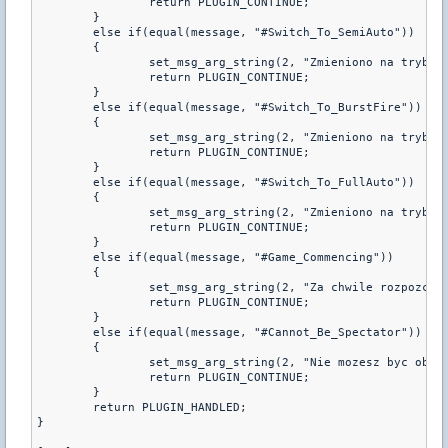
		return PLUGIN_CONTINUE;

	}

	else if(equal(message, "#Switch_To_SemiAuto"))

	{

		set_msg_arg_string(2, "Zmieniono na tryb pol-automatyczny")

		return PLUGIN_CONTINUE;

	}

	else if(equal(message, "#Switch_To_BurstFire"))

	{

		set_msg_arg_string(2, "Zmieniono na tryb serii")

		return PLUGIN_CONTINUE;

	}

	else if(equal(message, "#Switch_To_FullAuto"))

	{

		set_msg_arg_string(2, "Zmieniono na tryb automatyczny")

		return PLUGIN_CONTINUE;

	}

	else if(equal(message, "#Game_Commencing"))

	{

		set_msg_arg_string(2, "Za chwile rozpozcznie sie gra! Milej zabawy:-)");

		return PLUGIN_CONTINUE;

	}

	else if(equal(message, "#Cannot_Be_Spectator"))

	{

		set_msg_arg_string(2, "Nie mozesz byc obserwatorem!");

		return PLUGIN_CONTINUE;

	}

	return PLUGIN_HANDLED;

}	
