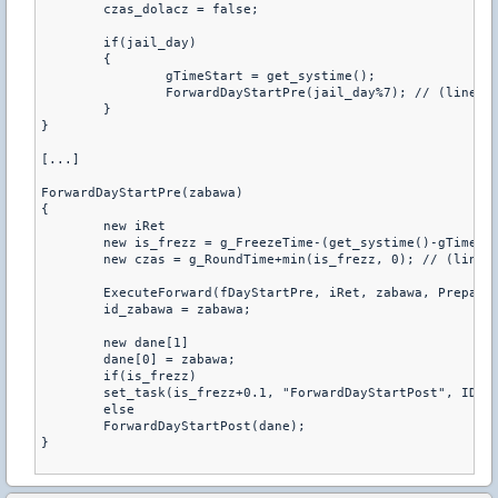
	czas_dolacz = false;

	if(jail_day)

	{

		gTimeStart = get_systime();

		ForwardDayStartPre(jail_day%7); // (line 2712)

	}

}

[...]

ForwardDayStartPre(zabawa)

{

	new iRet

	new is_frezz = g_FreezeTime-(get_systime()-gTimeStart);

	new czas = g_RoundTime+min(is_frezz, 0); // (line 2927)

	ExecuteForward(fDayStartPre, iRet, zabawa, PrepareArray(szInfo, 256, 1), PrepareArray(szInfo2, 512, 1), PrepareArray(dane_dnia, 10, 1), czas);

	id_zabawa = zabawa;

	new dane[1]

	dane[0] = zabawa;

	if(is_frezz)

	set_task(is_frezz+0.1, "ForwardDayStartPost", ID_FREZZ, dane, 1);

	else

	ForwardDayStartPost(dane);

}
