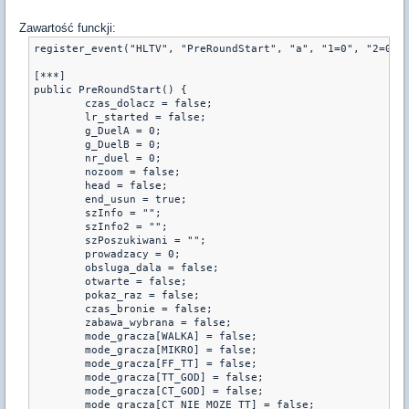
Zawartość funckji:
register_event("HLTV", "PreRoundStart", "a", "1=0", "2=0");
[***]

public PreRoundStart() {

	czas_dolacz = false;

	lr_started = false;

	g_DuelA = 0;

	g_DuelB = 0;

	nr_duel = 0;

	nozoom = false;

	head = false;

	end_usun = true;

	szInfo = "";

	szInfo2 = "";

	szPoszukiwani = "";

	prowadzacy = 0;

	obsluga_dala = false;

	otwarte = false;

	pokaz_raz = false;

	czas_bronie = false;

	zabawa_wybrana = false;

	mode_gracza[WALKA] = false;

	mode_gracza[MIKRO] = false;

	mode_gracza[FF_TT] = false;

	mode_gracza[TT_GOD] = false;

	mode_gracza[CT_GOD] = false;

	mode_gracza[CT_NIE_MOZE_TT] = false;
