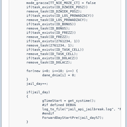
	mode_gracza[TT_NIE_MOZE_CT] = false

	if(task_exists(ID_DZWIEK_POSZ))

	remove_task(ID_DZWIEK_POSZ);

	if(task_exists(ID_LOS_PROWADZACY))

	remove_task(ID_LOS_PROWADZACY);

	if(task_exists(ID_BONUS))

	remove_task(ID_BONUS);

	if(task_exists(ID_FREZZ))

	remove_task(ID_FREZZ);

	if(task_exists(2761234, 1))

	remove_task(2761234, 1);

	if(task_exists(ID_TASK_CELL))

	remove_task(ID_TASK_CELL);

	if(task_exists(ID_DOLACZ))

	remove_task(ID_DOLACZ);

	for(new i=0; i<=10; i++) {

		dane_dnia[i] = 0;

	}

	jail_day++;

	if(jail_day)

	{

		gTimeStart = get_systime();

		#if defined DEBUG

		log_to_file("jail_api_jailbreak.log", "ForwardDayStartPre PreRoundStart");

		#endif

		ForwardDayStartPre(jail_day%7);

	}
