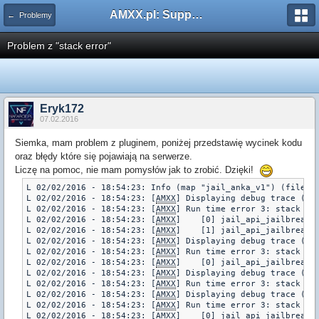
AMXX.pl: Support AMX Mod X i SourceMod
← Problemy
Problem z "stack error"
Eryk172
07.02.2016
Siemka, mam problem z pluginem, poniżej przedstawię wycinek kodu
oraz błędy które się pojawiają na serwerze.
Liczę na pomoc, nie mam pomysłów jak to zrobić. Dzięki!
L 02/02/2016 - 18:54:23: Info (map "jail_anka_v1") (file "a
L 02/02/2016 - 18:54:23: [
AMXX
] Displaying debug trace (pl
L 02/02/2016 - 18:54:23: [
AMXX
] Run time error 3: stack err
L 02/02/2016 - 18:54:23: [
AMXX
]    [0] jail_api_jailbreak.s
L 02/02/2016 - 18:54:23: [
AMXX
]    [1] jail_api_jailbreak.s
L 02/02/2016 - 18:54:23: [
AMXX
] Displaying debug trace (pl
L 02/02/2016 - 18:54:23: [
AMXX
] Run time error 3: stack err
L 02/02/2016 - 18:54:23: [
AMXX
]    [0] jail_api_jailbreak.s
L 02/02/2016 - 18:54:23: [
AMXX
] Displaying debug trace (pl
L 02/02/2016 - 18:54:23: [
AMXX
] Run time error 3: stack err
L 02/02/2016 - 18:54:23: [
AMXX
] Displaying debug trace (pl
L 02/02/2016 - 18:54:23: [
AMXX
] Run time error 3: stack err
L 02/02/2016 - 18:54:23: [
AMXX