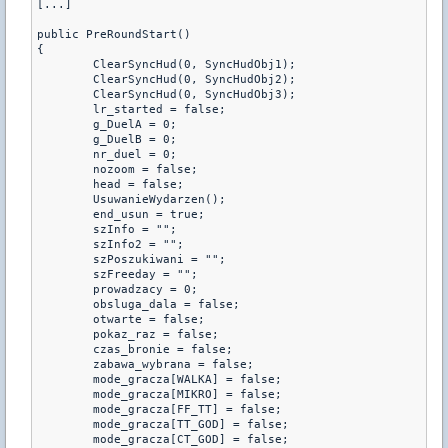
[...]

public PreRoundStart()

{

	ClearSyncHud(0, SyncHudObj1);

	ClearSyncHud(0, SyncHudObj2);

	ClearSyncHud(0, SyncHudObj3);

	lr_started = false;

	g_DuelA = 0;

	g_DuelB = 0;

	nr_duel = 0;

	nozoom = false;

	head = false;

	UsuwanieWydarzen();

	end_usun = true;

	szInfo = "";

	szInfo2 = "";

	szPoszukiwani = "";

	szFreeday = "";

	prowadzacy = 0;

	obsluga_dala = false;

	otwarte = false;

	pokaz_raz = false;

	czas_bronie = false;

	zabawa_wybrana = false;

	mode_gracza[WALKA] = false;

	mode_gracza[MIKRO] = false;

	mode_gracza[FF_TT] = false;

	mode_gracza[TT_GOD] = false;

	mode_gracza[CT_GOD] = false;
