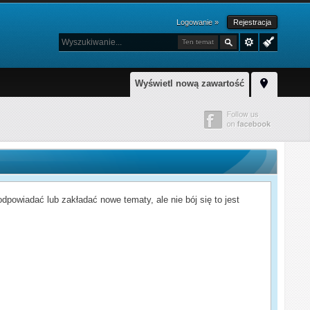
Logowanie »
Rejestracja
Ten temat
Wyświetl nową zawartość
powiadać lub zakładać nowe tematy, ale nie bój się to jest