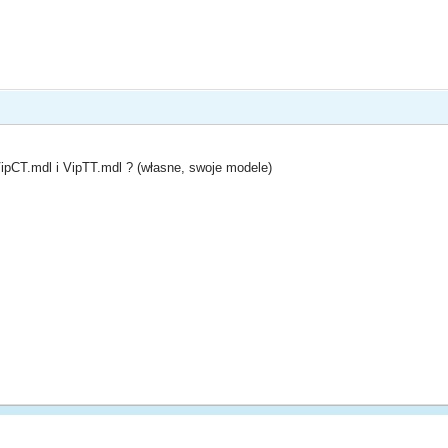
VipCT.mdl i VipTT.mdl ? (własne, swoje modele)