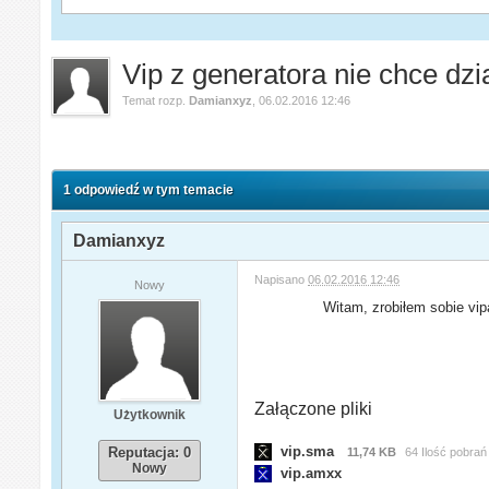
Vip z generatora nie chce dzi
Temat rozp.
Damianxyz
,
06.02.2016 12:46
1 odpowiedź w tym temacie
Damianxyz
Napisano
06.02.2016 12:46
Nowy
Witam, zrobiłem sobie vipa
Załączone pliki
Użytkownik
vip.sma
Reputacja: 0
11,74 KB
64 Ilość pobrań
Nowy
vip.amxx