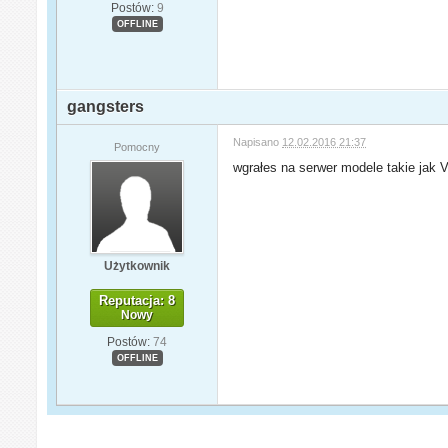
Postów:
9
OFFLINE
gangsters
Napisano
12.02.2016 21:37
Pomocny
wgrałes na serwer modele takie jak 
Użytkownik
Reputacja: 8
Nowy
Postów:
74
OFFLINE