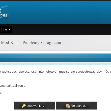
Inne
 Mod X
→
Problemy z pluginami
 większości społeczności internetowych musisz się zarejestrować aby móc od
zne uaktualnienia
h