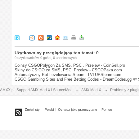
Użytkownicy przeglądający ten temat: 0
0 użytkowników, 0 gości, 0 anonimowych
Coinsy CSGOPolygon Za SMS, PSC , Przelew - CoinSell.pro
Skiny do CS:GO za SMS, PSC, Przelew - CSGOPaka.com
Automatyczny Bot Levelowania Steam - LVLUPSteam.com
CSGO Gambling Sites and Free Betting Codes - DreamCodes.gg
💸 
AMXX.pl: Support AMX Mod X i SourceMod
→
AMX Mod X
→
Problemy z plug
Zmień styl
Polski
Oznacz jako przeczytane
Pomoc