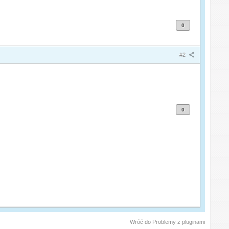
0
#2
0
Wróć do Problemy z pluginami