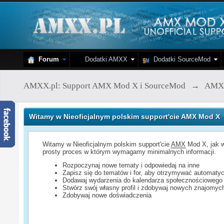
Forum
Dodatki AMXX
Dodatki SourceMod
AMXX.pl: Support AMX Mod X i SourceMod
→
AMX
Witamy w Nieoficjalnym polskim support'cie AMX Mod X
Witamy w Nieoficjalnym polskim support'cie
AMX
Mod X, jak w
prosty proces w którym wymagamy minimalnych informacji.
Rozpoczynaj nowe tematy i odpowiedaj na inne
Zapisz się do tematów i for, aby otrzymywać automatyc
Dodawaj wydarzenia do kalendarza społecznościowego
Stwórz swój własny profil i zdobywaj nowych znajomyc
Zdobywaj nowe doświadczenia