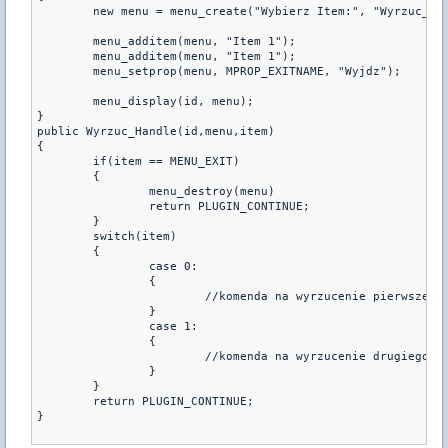
	new menu = menu_create("Wybierz Item:", "Wyrzuc_Handle");

	menu_additem(menu, "Item 1");

	menu_additem(menu, "Item 1");

	menu_setprop(menu, MPROP_EXITNAME, "Wyjdz");

	menu_display(id, menu);

}

public Wyrzuc_Handle(id,menu,item)

{

	if(item == MENU_EXIT)

	{

		menu_destroy(menu)

		return PLUGIN_CONTINUE;

	}

	switch(item)

	{

		case 0:

		{

			//komenda na wyrzucenie pierwszego itemu

		}

		case 1:

		{

			//komenda na wyrzucenie drugiego itemu

		}

	}

	return PLUGIN_CONTINUE;

}
