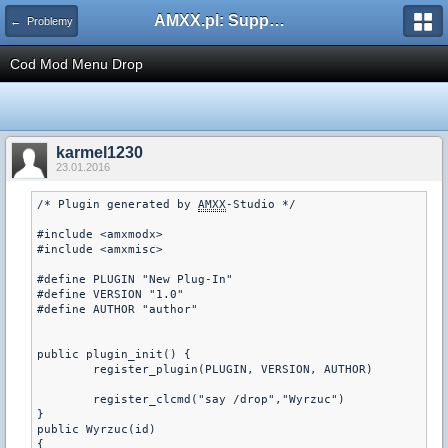
AMXX.pl: Support AMX Mod X i SourceMod
← Problemy
Cod Mod Menu Drop
karmel1230
23.01.2016
/* Plugin generated by 
AMXX
-Studio */

#include <amxmodx>

#include <amxmisc>

#define PLUGIN "New Plug-In"

#define VERSION "1.0"

#define AUTHOR "author"

public plugin_init() {

	register_plugin(PLUGIN, VERSION, AUTHOR)

	register_clcmd("say /drop","Wyrzuc")

}

public Wyrzuc(id)

{
