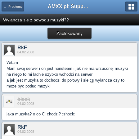
AMXX.pl: Support AMX Mod X i SourceMod
← Problemy
Wylancza sie z powodu muzyki??
Zablokowany
RkF
04.02.2008
Witam
Mam swój serwer i on jest nonsteam i jak nie ma wrzuconej muzyki
na niego to mi ladnie szybko wchodzi na serwer
a jak jest muzyka to dochodzi do połowy i sie
cs
wylancza czy to
moze byc podud muzyki
bicek
04.02.2008
jaka muzyka? o co Ci chodzi? :shock:
RkF
04.02.2008