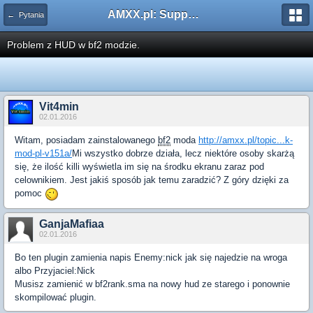
AMXX.pl: Support AMX Mod X i SourceMod
← Pytania
Problem z HUD w bf2 modzie.
Vit4min
02.01.2016
Witam, posiadam zainstalowanego
bf2
moda
http://amxx.pl/topic...k-
mod-pl-v151a/
Mi wszystko dobrze działa, lecz niektóre osoby skarżą
się, że ilość killi wyświetla im się na środku ekranu zaraz pod
celownikiem. Jest jakiś sposób jak temu zaradzić? Z góry dzięki za
pomoc
GanjaMafiaa
02.01.2016
Bo ten plugin zamienia napis Enemy:nick jak się najedzie na wroga
albo Przyjaciel:Nick
Musisz zamienić w bf2rank.sma na nowy hud ze starego i ponownie
skompilować plugin.