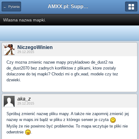
AMXX.pl: Support AMX Mod X i SourceMod
← Pytania
Wlasna nazwa mapki.
NiczegoWinien
29.12.2015
Czy mozna zmienic nazwe mapy przykladowo de_dust2 na
de_dust2070 bez zadnych konfliktow z plikami, ktore zostaly
dolaczone do tej mapki? Chodzi mi o gfx,wad, modele czy tez
dzwieki.
aka_z
29.12.2015
Spróbuj zmienić nazwę pliku mapy. A także nie zapomnij zmienić jej
nazwy w maps.ini bądź w pliku z którego serwer je czyta
Myślę że nie powinno być problemów. To mapa wczytuje te pliki nie
odwrotnie
.