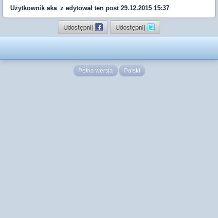
Użytkownik
aka_z
edytował ten post 29.12.2015 15:37
Udostępnij
Udostępnij
Pełna wersja
Polski