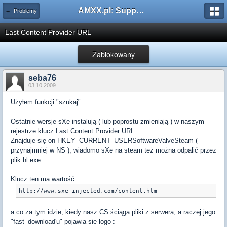
AMXX.pl: Support AMX Mod X i SourceMod
← Problemy
Last Content Provider URL
Zablokowany
seba76
03.10.2009
Użyłem funkcji "szukaj".
Ostatnie wersje sXe instalują ( lub poprostu zmieniają ) w naszym
rejestrze klucz Last Content Provider URL
Znajduje się on HKEY_CURRENT_USERSoftwareValveSteam (
przynajmniej w NS ), wiadomo sXe na steam też można odpalić przez
plik hl.exe.
Klucz ten ma wartość :
http://www.sxe-injected.com/content.htm
a co za tym idzie, kiedy nasz
CS
ściąga pliki z serwera, a raczej jego
"fast_download'u" pojawia sie logo :