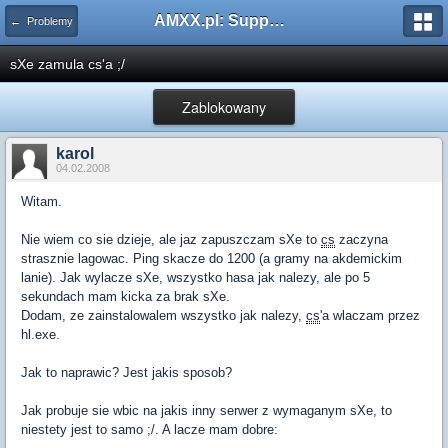
AMXX.pl: Support AMX Mod X i SourceMod
← Problemy
sXe zamula cs'a ;/
Zablokowany
karol
04.02.2008
Witam.
Nie wiem co sie dzieje, ale jaz zapuszczam sXe to
cs
zaczyna
strasznie lagowac. Ping skacze do 1200 (a gramy na akdemickim
lanie). Jak wylacze sXe, wszystko hasa jak nalezy, ale po 5
sekundach mam kicka za brak sXe.
Dodam, ze zainstalowalem wszystko jak nalezy,
cs
'a wlaczam przez
hl.exe.
Jak to naprawic? Jest jakis sposob?
Jak probuje sie wbic na jakis inny serwer z wymaganym sXe, to
niestety jest to samo ;/. A lacze mam dobre: