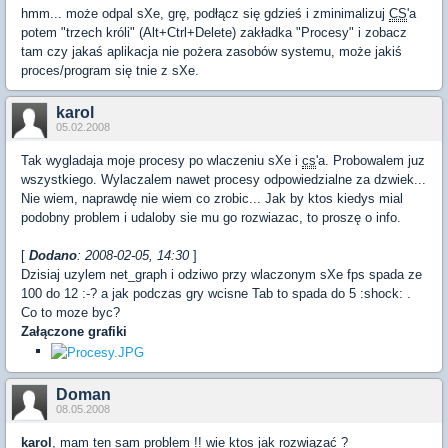
hmm... może odpal sXe, grę, podłącz się gdzieś i zminimalizuj
CS
'a
potem "trzech króli" (Alt+Ctrl+Delete) zakładka "Procesy" i zobacz
tam czy jakaś aplikacja nie pożera zasobów systemu, może jakiś
proces/program się tnie z sXe.
karol
05.02.2008
Tak wygladaja moje procesy po wlaczeniu sXe i
cs
'a. Probowalem juz
wszystkiego. Wylaczalem nawet procesy odpowiedzialne za dzwiek...
Nie wiem, naprawdę nie wiem co zrobic... Jak by ktos kiedys mial
podobny problem i udaloby sie mu go rozwiazac, to proszę o info.
[
Dodano
: 2008-02-05, 14:30
]
Dzisiaj uzylem net_graph i odziwo przy wlaczonym sXe fps spada ze
100 do 12 :-? a jak podczas gry wcisne Tab to spada do 5 :shock: .
Co to moze byc?
Załączone grafiki
Doman
08.05.2008
karol
, mam ten sam problem !! wie ktos jak rozwiązać ?