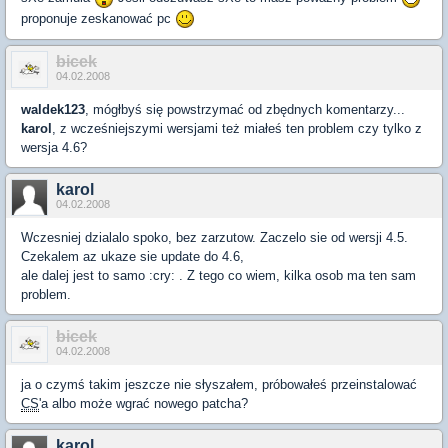
proponuje zeskanować pc
bicek
04.02.2008
waldek123
, mógłbyś się powstrzymać od zbędnych komentarzy...
karol
, z wcześniejszymi wersjami też miałeś ten problem czy tylko z
wersja 4.6?
karol
04.02.2008
Wczesniej dzialalo spoko, bez zarzutow. Zaczelo sie od wersji 4.5.
Czekalem az ukaze sie update do 4.6,
ale dalej jest to samo :cry: . Z tego co wiem, kilka osob ma ten sam
problem.
bicek
04.02.2008
ja o czymś takim jeszcze nie słyszałem, próbowałeś przeinstalować
CS
'a albo może wgrać nowego patcha?
karol