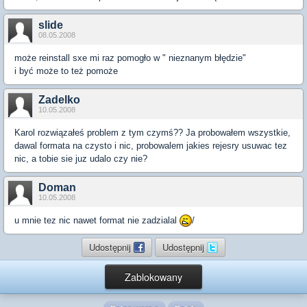
slide
08.05.2008
może reinstall sxe mi raz pomogło w " nieznanym błędzie"
i być może to też pomoże
Zadelko
10.05.2008
Karol rozwiązałeś problem z tym czymś?? Ja probowałem wszystkie,
dawal formata na czysto i nic, probowalem jakies rejesry usuwac tez
nic, a tobie sie juz udalo czy nie?
Doman
10.05.2008
u mnie tez nic nawet format nie zadzialal
/
Udostępnij
Udostępnij
Zablokowany