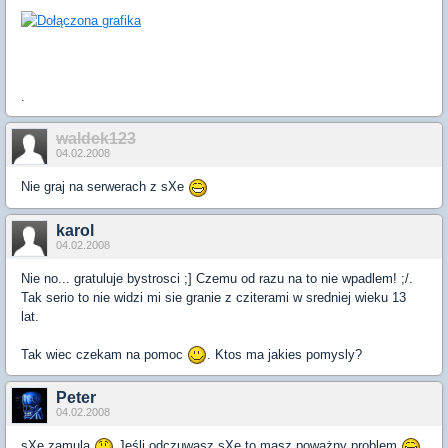
.
waldek123
04.02.2008
Nie graj na serwerach z sXe
karol
04.02.2008
Nie no... gratuluje bystrosci ;] Czemu od razu na to nie wpadlem! ;/.
Tak serio to nie widzi mi sie granie z cziterami w sredniej wieku 13
lat.
Tak wiec czekam na pomoc
. Ktos ma jakies pomysly?
Peter
04.02.2008
sXe zamula
Jeśli odczuwasz sXe to masz poważny problem