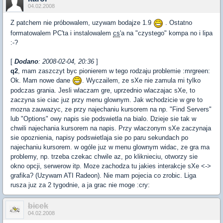
04.02.2008
Z patchem nie próbowalem, uzywam bodajze 1.9
. Ostatno
formatowalem PC'ta i instalowalem
cs
'a na "czystego" kompa no i lipa
:-?
[
Dodano
: 2008-02-04, 20:36
]
q2
, mam zaszczyt byc pionierem w tego rodzaju problemie :mrgreen:
Ok. Mam nowe dane
. Wyczailem, ze sXe nie zamula mi tylko
podczas grania. Jesli wlaczam gre, uprzednio wlaczajac sXe, to
zaczyna sie ciac juz przy menu glownym. Jak wchodzicie w gre to
mozna zauwazyc, ze przy najechaniu kursorem na np. "Find Servers"
lub "Options" owy napis sie podswietla na bialo. Dzieje sie tak w
chwili najechania kursorem na napis. Przy wlaczonym sXe zaczynaja
sie opoznienia, napisy podswietlaja sie po paru sekundach po
najechaniu kursorem. w ogóle juz w menu glownym widac, ze gra ma
problemy, np. trzeba czekac chwile az, po kliknieciu, otworzy sie
okno opcji, serwerow itp. Moze zachodza tu jakies interakcje sXe <->
grafika? (Uzywam ATI Radeon). Nie mam pojecia co zrobic. Liga
rusza juz za 2 tygodnie, a ja grac nie moge :cry:
bicek
04.02.2008