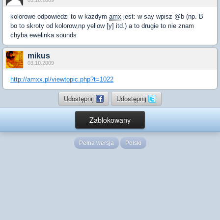
03.10.2009
kolorowe odpowiedzi to w kazdym
amx
jest: w say wpisz @b (np. B
bo to skroty od kolorow,np yellow [y] itd.) a to drugie to nie znam
chyba ewelinka sounds
mikus
03.10.2009
http://amxx.pl/viewtopic.php?t=1022
Udostępnij
Udostępnij
Zablokowany
Pełna wersja
Polski