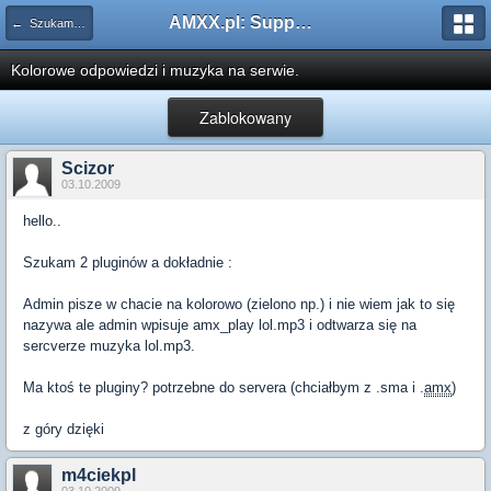
AMXX.pl: Support AMX Mod X i SourceMod
← Szukam pluginu
Kolorowe odpowiedzi i muzyka na serwie.
Zablokowany
Scizor
03.10.2009
hello..
Szukam 2 pluginów a dokładnie :
Admin pisze w chacie na kolorowo (zielono np.) i nie wiem jak to się
nazywa ale admin wpisuje amx_play lol.mp3 i odtwarza się na
sercverze muzyka lol.mp3.
Ma ktoś te pluginy? potrzebne do servera (chciałbym z .sma i .
amx
)
z góry dzięki
m4ciekpl