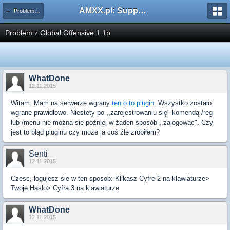
AMXX.pl: Support AMX Mod X i SourceMod
← Problemy z pluginami
Problem z Global Offensive 1.1p
WhatDone
12.11.2015
Witam. Mam na serwerze wgrany
ten o to plugin.
Wszystko zostało
wgrane prawidłowo. Niestety po ,,zarejestrowaniu się" komendą /reg
lub /menu nie można się później w żaden sposób ,,zalogować". Czy
jest to błąd pluginu czy może ja coś źle zrobiłem?
Senti
12.11.2015
Czesc, logujesz sie w ten sposob: Klikasz Cyfre 2 na klawiaturze>
Twoje Haslo> Cyfra 3 na klawiaturze
WhatDone
12.11.2015