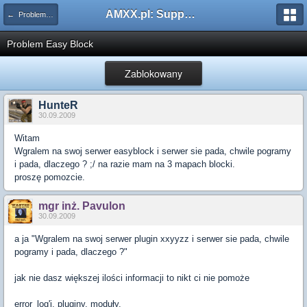
AMXX.pl: Support AMX Mod X i SourceMod
← Problemy z pluginami
Problem Easy Block
Zablokowany
HunteR
30.09.2009
Witam
Wgralem na swoj serwer easyblock i serwer sie pada, chwile pogramy
i pada, dlaczego ? ;/ na razie mam na 3 mapach blocki.
proszę pomozcie.
mgr inż. Pavulon
30.09.2009
a ja "Wgralem na swoj serwer plugin xxyyzz i serwer sie pada, chwile
pogramy i pada, dlaczego ?"
jak nie dasz większej ilości informacji to nikt ci nie pomoże
error_log'i, pluginy, moduły.