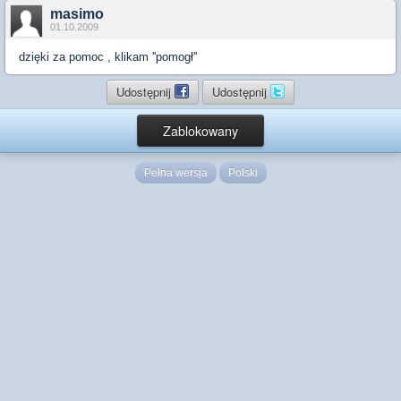
masimo
01.10.2009
dzięki za pomoc , klikam ''pomogł''
Udostępnij
Udostępnij
Zablokowany
Pełna wersja
Polski