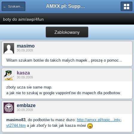
AMXX.pl: Support AMX Mod X i SourceMod
← Szukam pluginu
boty do aim/awp/4fun
Zablokowany
masimo
30.09.2009
Witam szukam botów do takich malych mapek , proszę o pomoc...
kasza
30.09.2009
zboty ucza sie same map.
a jak nie to szukaj w google vappoint'ow do mapech dla podbotow.
emblaze
30.09.2009
masimo83
, do podbotów tu masz duzo:
http://amxx.pl/topic...inty-
vt2744.htm
a jak zbot'y to tak jak kasza mówi