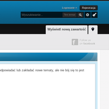
Logowanie »
Rejestracja
Ten temat
Wyświetl nową zawartość
powiadać lub zakładać nowe tematy, ale nie bój się to jest