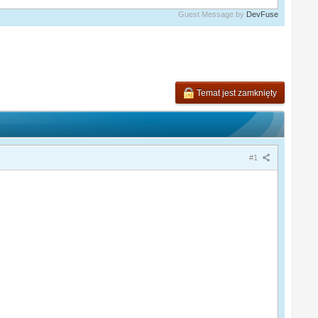
Guest Message by
DevFuse
Temat jest zamknięty
#1