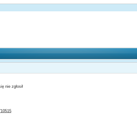
ę nie zgłosił
y710515