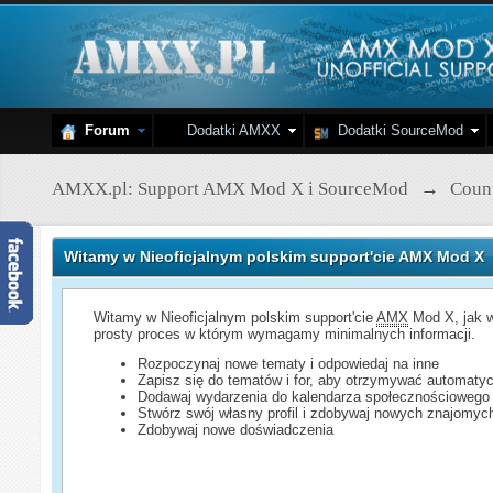
Forum
Dodatki AMXX
Dodatki SourceMod
AMXX.pl: Support AMX Mod X i SourceMod
→
Count
Witamy w Nieoficjalnym polskim support'cie AMX Mod X
Witamy w Nieoficjalnym polskim support'cie
AMX
Mod X, jak w
prosty proces w którym wymagamy minimalnych informacji.
Rozpoczynaj nowe tematy i odpowiedaj na inne
Zapisz się do tematów i for, aby otrzymywać automatyc
Dodawaj wydarzenia do kalendarza społecznościowego
Stwórz swój własny profil i zdobywaj nowych znajomyc
Zdobywaj nowe doświadczenia