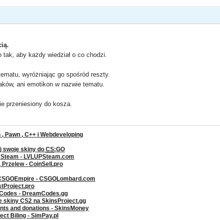
ią.
tak, aby każdy wiedział o co chodzi.
ematu, wyróżniając go spośród reszty.
aków, ani emotikon w nazwie tematu.
e przeniesiony do kosza.
, Pawn , C++ i Webdeveloping
j swoje skiny do
CS
:GO
a Steam - LVLUPSteam.com
rzelew - CoinSell.pro
 CSGOEmpire - CSGOLombard.com
stProject.pro
g Codes - DreamCodes.gg
ze skiny CS2 na SkinsProject.gg
ents and donations - SkinsMoney
ct Biling - SimPay.pl