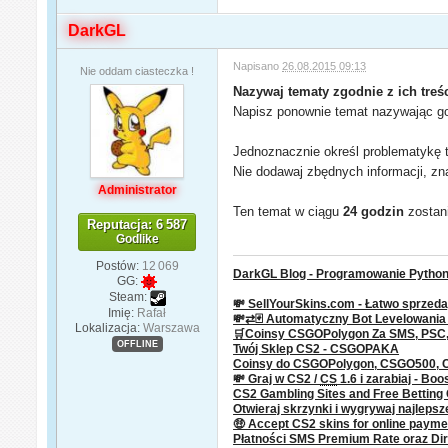
DarkGL
Napisano
26.08.2015 09:13
Nie oddam ciasteczka !
Nazywaj tematy zgodnie z ich treśc
Napisz ponownie temat nazywając go 
Jednoznacznie określ problematykę t
Nie dodawaj zbędnych informacji, zn
Administrator
Ten temat w ciągu
24 godzin
zostani
Reputacja: 6 587
Godlike
Postów:
12 069
DarkGL Blog - Programowanie Python 
GG:
Steam:
💸 SellYourSkins.com - Łatwo sprzeda
Imię:
Rafał
💸⇄🃏 Automatyczny Bot Levelowani
Lokalizacja:
Warszawa
🛒Coinsy CSGOPolygon Za SMS, PSC, P
OFFLINE
Twój Sklep CS2 - CSGOPAKA
Coinsy do CSGOPolygon, CSGO500,
💸 Graj w CS2 /
CS
1.6 i zarabiaj - Boo
CS2 Gambling Sites and Free Bettin
Otwieraj skrzynki i wygrywaj najleps
🤑 Accept CS2 skins for online paym
Płatności SMS Premium Rate oraz Dire