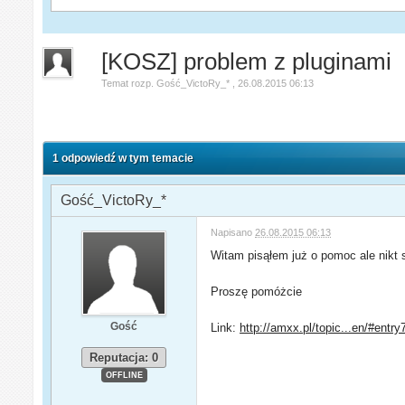
[KOSZ] problem z pluginami
Temat rozp.
Gość_VictoRy_*
,
26.08.2015 06:13
1 odpowiedź w tym temacie
Gość_VictoRy_*
Napisano
26.08.2015 06:13
Witam pisąłem już o pomoc ale nikt si
Proszę pomóżcie
Gość
Link:
http://amxx.pl/topic...en/#entr
Reputacja: 0
OFFLINE