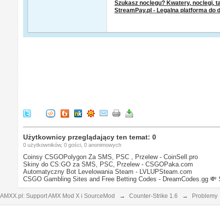
Szukasz noclegu? Kwatery, noclegi, ta
StreamPay.pl - Legalna platforma do 
Użytkownicy przeglądający ten temat: 0
0 użytkowników, 0 gości, 0 anonimowych
Coinsy CSGOPolygon Za SMS, PSC , Przelew - CoinSell.pro
Skiny do CS:GO za SMS, PSC, Przelew - CSGOPaka.com
Automatyczny Bot Levelowania Steam - LVLUPSteam.com
CSGO Gambling Sites and Free Betting Codes - DreamCodes.gg
💸 
AMXX.pl: Support AMX Mod X i SourceMod
→
Counter-Strike 1.6
→
Problemy