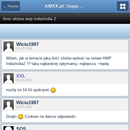
AMXX.pl: Support AMX Mod X i SourceMod
← Pytania
Ilosc slotow awp india/india 2
Wiciu1987
31.07.2015
Witam, jak w temacie jaką ilość slotów wybrać na serwer AWP
India/india2 ?? taką najbardziej optymalną i najlepsza. +będą
XXL
31.07.2015
myślę że 14-16 spokojnie
Wiciu1987
31.07.2015
Dzięki
Czekam na dalsze odpowiedzi
SOS