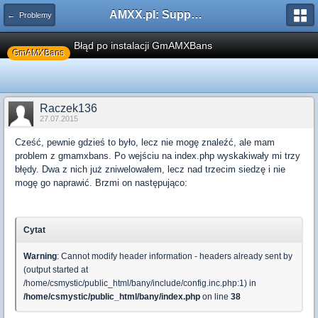
AMXX.pl: Support AMX Mod X i SourceMod
← Problemy
Błąd po instalacji GmAMXBans
GmAMXBans
Raczek136
27.07.2015
Cześć, pewnie gdzieś to było, lecz nie mogę znaleźć, ale mam
problem z gmamxbans. Po wejściu na index.php wyskakiwały mi trzy
błędy. Dwa z nich już zniwelowałem, lecz nad trzecim siedzę i nie
mogę go naprawić. Brzmi on następująco:
Cytat
Warning
: Cannot modify header information - headers already sent by
(output started at
/home/csmystic/public_html/bany/include/config.inc.php:1) in
/home/csmystic/public_html/bany/index.php
on line
38