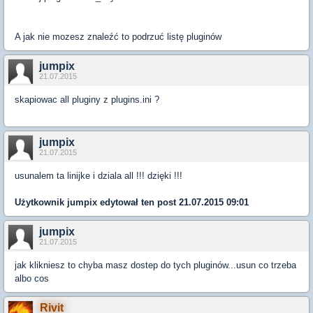
A jak nie mozesz znaleźć to podrzuć listę pluginów
jumpix
21.07.2015
skapiowac all pluginy z plugins.ini ?
jumpix
21.07.2015
usunalem ta linijke i dziala all !!! dzięki !!!
Użytkownik
jumpix
edytował ten post 21.07.2015 09:01
jumpix
21.07.2015
jak klikniesz to chyba masz dostep do tych pluginów...usun co trzeba
albo cos
Rivit