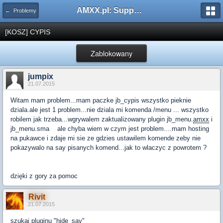
AMXX.pl: Support AMX Mod X i SourceMod
← Problemy
[KOSZ] CYPIS
Zablokowany
jumpix
21.07.2015
Witam mam problem...mam paczke jb_cypis wszystko pieknie
dziala.ale jest 1 problem...nie dziala mi komenda /menu ... wszystko
robilem jak trzeba...wgrywalem zaktualizowany plugin jb_menu.
amxx
i
jb_menu.sma ale chyba wiem w czym jest problem....mam hosting
na pukawce i zdaje mi sie ze gdzies ustawilem komende zeby nie
pokazywalo na say pisanych komend...jak to wlaczyc z powrotem ?
dzięki z gory za pomoc
Rivit
21.07.2015
szukaj pluginu "hide_say"