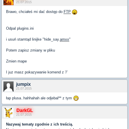
21.07.2015
Brawo, chciałeś mi dać dostęp do
FTP
Odpal plugins.ini
i usuń stamtąd linijke "hide_say.
amxx
"
Potem zapisz zmiany w pliku
Zmien mape
I juz masz pokazywanie komend z '/'
jumpix
21.07.2015
łap plusa..hahhahah ale odjebal** z tym
DarkGL
21.07.2015
Nazywaj tematy zgodnie z ich treścią.