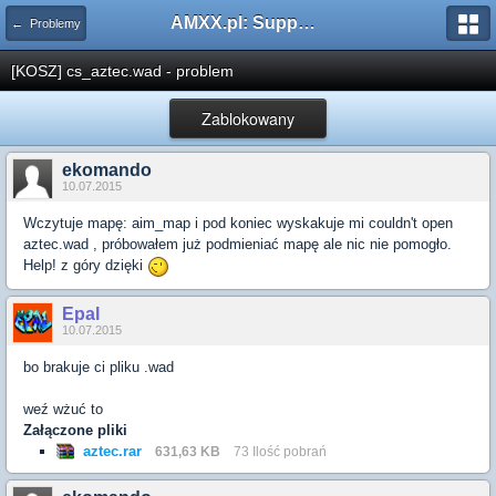
AMXX.pl: Support AMX Mod X i SourceMod
← Problemy
[KOSZ] cs_aztec.wad - problem
Zablokowany
ekomando
10.07.2015
Wczytuje mapę: aim_map i pod koniec wyskakuje mi couldn't open
aztec.wad , próbowałem już podmieniać mapę ale nic nie pomogło.
Help! z góry dzięki
Epal
10.07.2015
bo brakuje ci pliku .wad
weź wżuć to
Załączone pliki
aztec.rar
631,63 KB
73 Ilość pobrań