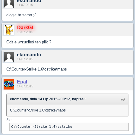
ekomando
11.07.2015
ciągle to samo ;(
DarkGL
13.07.2015
Gdzie wrzucileś ten plik ?
ekomando
14.07.2015
C:\Counter-Strike 1.6\cstrike\maps
Epal
14.07.2015
ekomando, dnia 14 Lip 2015 - 00:12, napisał:
C:\Counter-Strike 1.6\cstrike\maps
źle