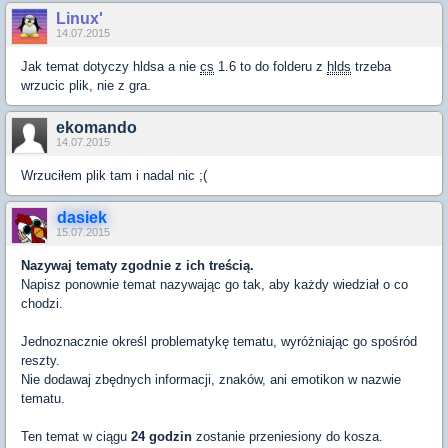
Linux'
14.07.2015
Jak temat dotyczy hldsa a nie
cs
1.6 to do folderu z
hlds
trzeba
wrzucic plik, nie z gra.
ekomando
14.07.2015
Wrzuciłem plik tam i nadal nic ;(
dasiek
15.07.2015
Nazywaj tematy zgodnie z ich treścią.
Napisz ponownie temat nazywając go tak, aby każdy wiedział o co
chodzi.
Jednoznacznie określ problematykę tematu, wyróżniając go spośród
reszty.
Nie dodawaj zbędnych informacji, znaków, ani emotikon w nazwie
tematu.
Ten temat w ciągu
24 godzin
zostanie przeniesiony do kosza.