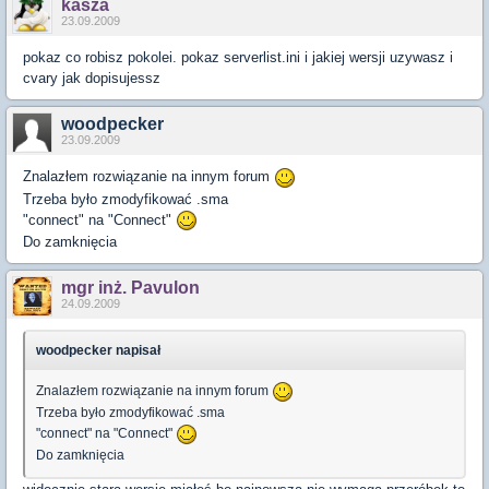
kasza
23.09.2009
pokaz co robisz pokolei. pokaz serverlist.ini i jakiej wersji uzywasz i
cvary jak dopisujessz
woodpecker
23.09.2009
Znalazłem rozwiązanie na innym forum
Trzeba było zmodyfikować .sma
"connect" na "Connect"
Do zamknięcia
mgr inż. Pavulon
24.09.2009
woodpecker napisał
Znalazłem rozwiązanie na innym forum
Trzeba było zmodyfikować .sma
"connect" na "Connect"
Do zamknięcia