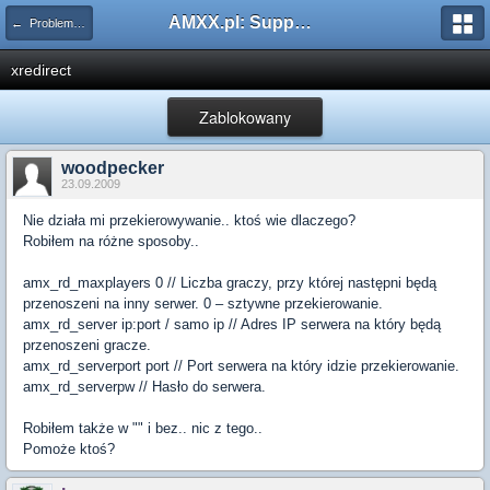
AMXX.pl: Support AMX Mod X i SourceMod
← Problemy z pluginami
xredirect
Zablokowany
woodpecker
23.09.2009
Nie działa mi przekierowywanie.. ktoś wie dlaczego?
Robiłem na różne sposoby..
amx_rd_maxplayers 0 // Liczba graczy, przy której następni będą
przenoszeni na inny serwer. 0 – sztywne przekierowanie.
amx_rd_server ip:port / samo ip // Adres IP serwera na który będą
przenoszeni gracze.
amx_rd_serverport port // Port serwera na który idzie przekierowanie.
amx_rd_serverpw // Hasło do serwera.
Robiłem także w "" i bez.. nic z tego..
Pomoże ktoś?