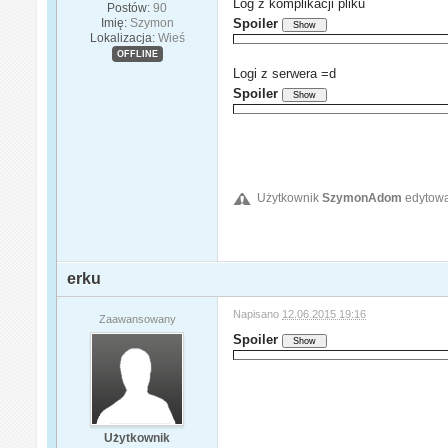
Log z komplikacji pliku
Postów:
90
Imię:
Szymon
Spoiler
Lokalizacja:
Wieś
OFFLINE
Logi z serwera =d
Spoiler
Użytkownik
SzymonAdom
edytowa
erku
Napisano
12.06.2015 19:16
Zaawansowany
Spoiler
Użytkownik