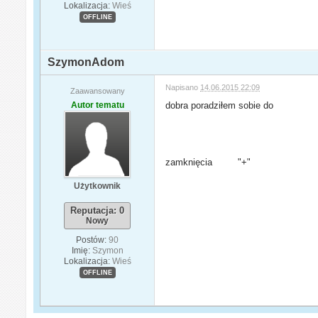
Lokalizacja:
Wieś
OFFLINE
SzymonAdom
Napisano
14.06.2015 22:09
Zaawansowany
Autor tematu
dobra poradziłem sobie do
zamknięcia "+"
Użytkownik
Reputacja: 0
Nowy
Postów:
90
Imię:
Szymon
Lokalizacja:
Wieś
OFFLINE