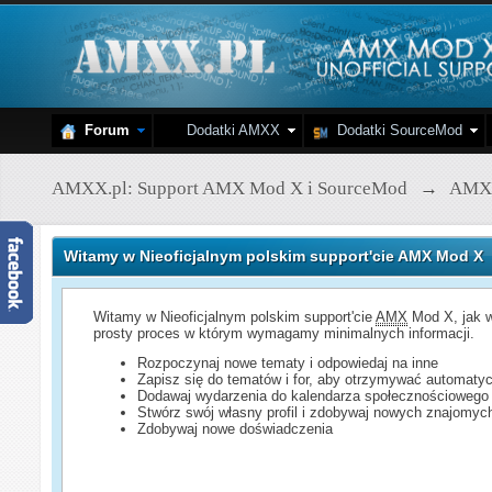
Forum
Dodatki AMXX
Dodatki SourceMod
AMXX.pl: Support AMX Mod X i SourceMod
→
AMX
Witamy w Nieoficjalnym polskim support'cie AMX Mod X
Witamy w Nieoficjalnym polskim support'cie
AMX
Mod X, jak w
prosty proces w którym wymagamy minimalnych informacji.
Rozpoczynaj nowe tematy i odpowiedaj na inne
Zapisz się do tematów i for, aby otrzymywać automatyc
Dodawaj wydarzenia do kalendarza społecznościowego
Stwórz swój własny profil i zdobywaj nowych znajomyc
Zdobywaj nowe doświadczenia