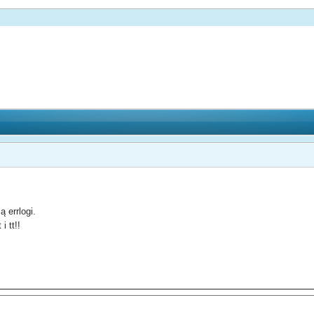
 errlogi.
i tt!!