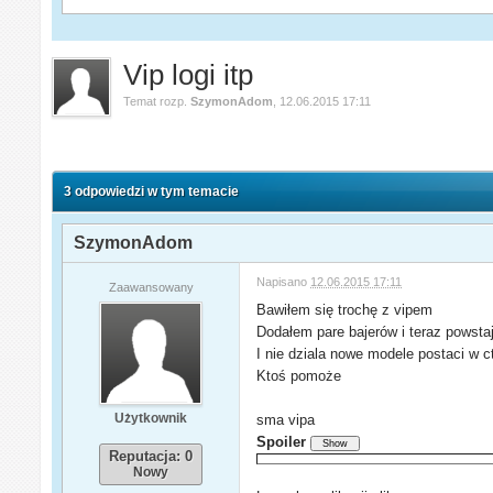
Vip logi itp
Temat rozp.
SzymonAdom
,
12.06.2015 17:11
3 odpowiedzi w tym temacie
SzymonAdom
Napisano
12.06.2015 17:11
Zaawansowany
Bawiłem się trochę z vipem
Dodałem pare bajerów i teraz powstają
I nie dziala nowe modele postaci w ct 
Ktoś pomoże
Użytkownik
sma vipa
Spoiler
Reputacja: 0
Nowy