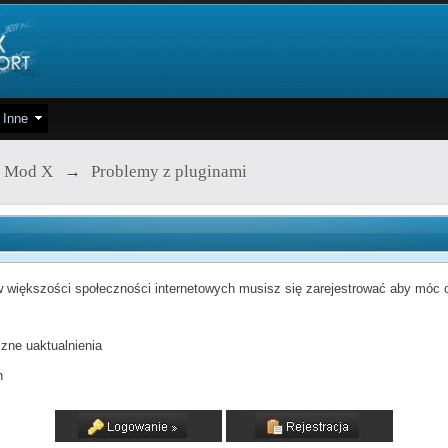
Inne
 Mod X
→
Problemy z pluginami
 większości społeczności internetowych musisz się zarejestrować aby móc od
zne uaktualnienia
h