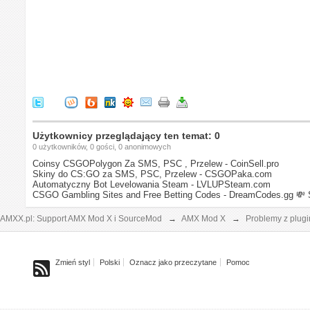
Użytkownicy przeglądający ten temat: 0
0 użytkowników, 0 gości, 0 anonimowych
Coinsy CSGOPolygon Za SMS, PSC , Przelew - CoinSell.pro
Skiny do CS:GO za SMS, PSC, Przelew - CSGOPaka.com
Automatyczny Bot Levelowania Steam - LVLUPSteam.com
CSGO Gambling Sites and Free Betting Codes - DreamCodes.gg
💸 
AMXX.pl: Support AMX Mod X i SourceMod
→
AMX Mod X
→
Problemy z plug
Zmień styl
Polski
Oznacz jako przeczytane
Pomoc