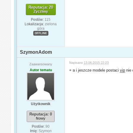
Reputacja: 20
Życzliwy
Postów:
115
Lokalizacja:
zielona
góra
OFFLINE
SzymonAdom
Napisano
13.06.2015 22:23
Zaawansowany
Autor tematu
+ a i jeszcze modele postaci
vip
nie 
Użytkownik
Reputacja: 0
Nowy
Postów:
90
Imię:
Szymon