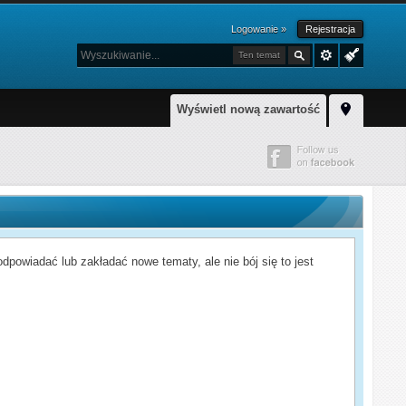
Logowanie »
Rejestracja
Ten temat
Wyświetl nową zawartość
powiadać lub zakładać nowe tematy, ale nie bój się to jest