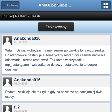
AMXX.pl: Support AMX Mod X i SourceMod
← Problemy
[KOSZ] Restart = Crash
Zablokowany
Anakonda016
06.06.2015
Witam. Dzisiaj wchodząc na mój serwer jak zwykle była rozgrzewka.
Po rozgrzewce następuje automatyczny restart gry i serwer nagle nie
odpowiada i trzeba resetować. Tak samo w przypadku
mp_restartgame - wszystko co dotyczy restartowania to serwer
crashuje.
Anakonda016
06.06.2015
Dodam, że dzieje się tak tylko gdy na serwerze są conajmniej dwie
osoby.
f .?
06.06.2015