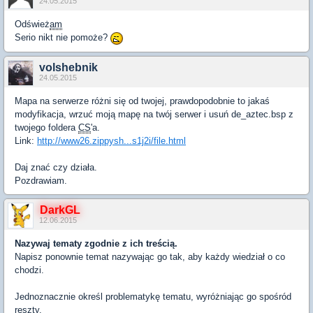
24.05.2015
Odśwież
am
Serio nikt nie pomoże?
volshebnik
24.05.2015
Mapa na serwerze różni się od twojej, prawdopodobnie to jakaś
modyfikacja, wrzuć moją mapę na twój serwer i usuń de_aztec.bsp z
twojego foldera
CS
'a.
Link:
http://www26.zippysh...s1j2i/file.html
Daj znać czy działa.
Pozdrawiam.
DarkGL
12.06.2015
Nazywaj tematy zgodnie z ich treścią.
Napisz ponownie temat nazywając go tak, aby każdy wiedział o co
chodzi.
Jednoznacznie określ problematykę tematu, wyróżniając go spośród
reszty.