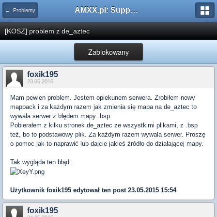
AMXX.pl: Support AMX Mod X i SourceMod
← Problemy
[KOSZ] problem z de_aztec
Zablokowany
foxik195
23.05.2015
Mam pewien problem. Jestem opiekunem serwera. Zrobiłem nowy
mappack i za każdym razem jak zmienia się mapa na de_aztec to
wywala serwer z błędem mapy .bsp.
Pobierałem z kilku stronek de_aztec ze wszystkimi plikami, z .bsp
też, bo to podstawowy plik. Za każdym razem wywala serwer. Proszę
o pomoc jak to naprawić lub dajcie jakieś źródło do działającej mapy.
Tak wygląda ten błąd:
Użytkownik
foxik195
edytował ten post 23.05.2015 15:54
foxik195