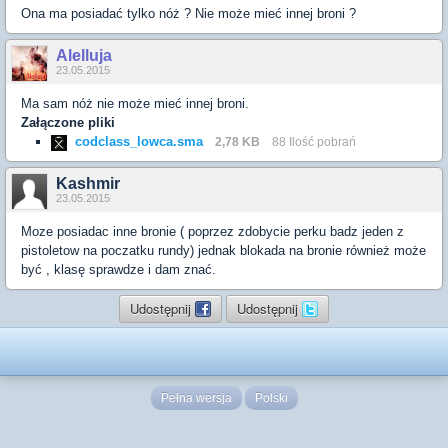
Ona ma posiadać tylko nóż ? Nie może mieć innej broni ?
Alelluja
23.05.2015
Ma sam nóż nie może mieć innej broni.
Załączone pliki
codclass_lowca.sma
2,78 KB
88 Ilość pobrań
Kashmir
23.05.2015
Moze posiadac inne bronie ( poprzez zdobycie perku badz jeden z
pistoletow na poczatku rundy) jednak blokada na bronie również może
być , klasę sprawdze i dam znać.
Udostępnij
Udostępnij
Pełna wersja
Polski