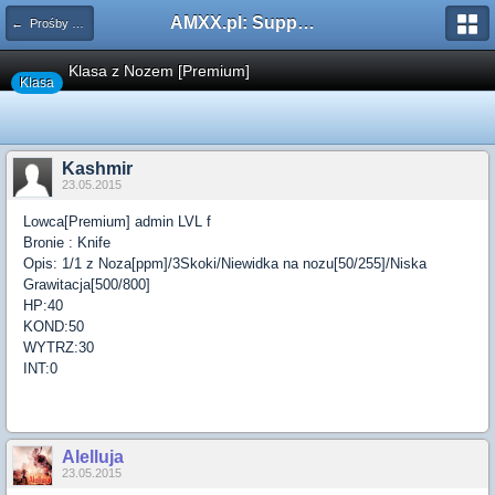
AMXX.pl: Support AMX Mod X i SourceMod
← Prośby o Klasę/Perk
Klasa z Nozem [Premium]
Klasa
Kashmir
23.05.2015
Lowca[Premium] admin LVL f
Bronie : Knife
Opis: 1/1 z Noza[ppm]/3Skoki/Niewidka na nozu[50/255]/Niska
Grawitacja[500/800]
HP:40
KOND:50
WYTRZ:30
INT:0
Alelluja
23.05.2015