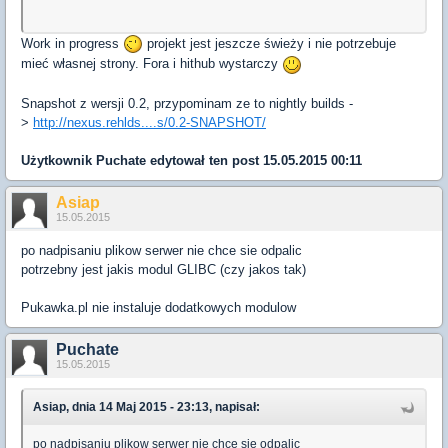
Work in progress
projekt jest jeszcze świeży i nie potrzebuje
mieć własnej strony. Fora i hithub wystarczy
Snapshot z wersji 0.2, przypominam ze to nightly builds -
>
http://nexus.rehlds....s/0.2-SNAPSHOT/
Użytkownik
Puchate
edytował ten post 15.05.2015 00:11
Asiap
15.05.2015
po nadpisaniu plikow serwer nie chce sie odpalic
potrzebny jest jakis modul GLIBC (czy jakos tak)
Pukawka.pl nie instaluje dodatkowych modulow
Puchate
15.05.2015
Asiap, dnia 14 Maj 2015 - 23:13, napisał:
po nadpisaniu plikow serwer nie chce sie odpalic