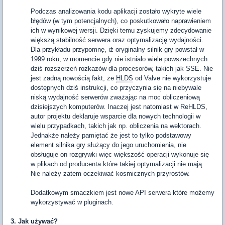
Podczas analizowania kodu aplikacji zostało wykryte wiele
błędów (w tym potencjalnych), co poskutkowało naprawieniem
ich w wynikowej wersji. Dzięki temu zyskujemy zdecydowanie
większą stabilność serwera oraz optymalizację wydajności.
Dla przykładu przypomnę, iż oryginalny silnik gry powstał w
1999 roku, w momencie gdy nie istniało wiele powszechnych
dziś rozszerzeń rozkazów dla procesorów, takich jak SSE. Nie
jest żadną nowością fakt, że
HLDS
od Valve nie wykorzystuje
dostępnych dziś instrukcji, co przyczynia się na niebywale
niską wydajność serwerów zważając na moc obliczeniową
dzisiejszych komputerów. Inaczej jest natomiast w ReHLDS,
autor projektu deklaruje wsparcie dla nowych technologii w
wielu przypadkach, takich jak np. obliczenia na wektorach.
Jednakże należy pamiętać że jest to tylko podstawowy
element silnika gry służący do jego uruchomienia, nie
obsługuje on rozgrywki więc większość operacji wykonuje się
w plikach od producenta które takiej optymalizacji nie mają.
Nie należy zatem oczekiwać kosmicznych przyrostów.
Dodatkowym smaczkiem jest nowe API serwera które możemy
wykorzystywać w pluginach.
3. Jak używać?