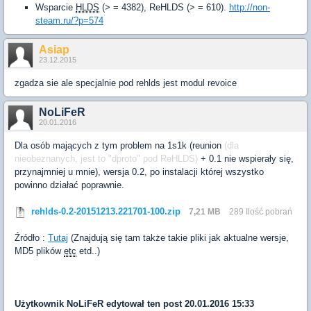
Wsparcie
HLDS
(> = 4382), ReHLDS (> = 610).
http://non-
steam.ru/?p=574
Asiap
23.12.2015
zgadza sie ale specjalnie pod rehlds jest modul revoice
NoLiFeR
20.01.2016
Dla osób mających z tym problem na 1s1k (reunion
(dla
nieobeznanych, jest to "dproto" pod ReHLDS)
+ 0.1 nie wspierały się,
przynajmniej u mnie), wersja 0.2, po instalacji której wszystko
powinno działać poprawnie.
rehlds-0.2-20151213.221701-100.zip
7,21 MB
289 Ilość pobrań
Źródło :
Tutaj
(Znajdują się tam także takie pliki jak aktualne wersje,
MD5 plików
etc
etd..)
Użytkownik
NoLiFeR
edytował ten post 20.01.2016 15:33