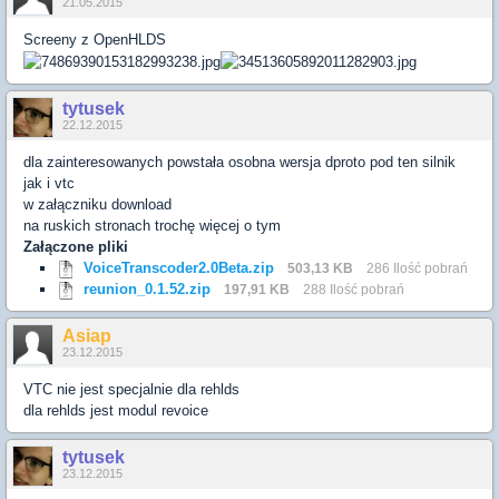
21.05.2015
Screeny z OpenHLDS
tytusek
22.12.2015
dla zainteresowanych powstała osobna wersja dproto pod ten silnik
jak i vtc
w załączniku download
na ruskich stronach trochę więcej o tym
Załączone pliki
VoiceTranscoder2.0Beta.zip
503,13 KB
286 Ilość pobrań
reunion_0.1.52.zip
197,91 KB
288 Ilość pobrań
Asiap
23.12.2015
VTC nie jest specjalnie dla rehlds
dla rehlds jest modul revoice
tytusek
23.12.2015