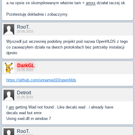
a na vpsie ze skompilowanym właśnie tam +
amxx
działał raczej ok.
Przetestuję dokładnie i zobaczymy.
RooT.
20.05.2015
Wyszedł już wczesniej podobny projekt pod nazwa OpenHLDS z tego
co zauwazyłem działa na dwoch protokołach bez potrzeby instalacji
dproto
DarkGL
21.05.2015
https://github.com/unnamed10/openhlds
Detroit
21.05.2015
I
am
getting Wad not found . Like decals.wad . i already have
decals.wad but error.
Using swd.dll in window 7
RooT.