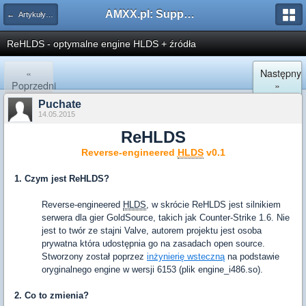
AMXX.pl: Support AMX Mod X i SourceMod
← Artykuły i Instrukcje
ReHLDS - optymalne engine HLDS + źródła
«
Następny
Poprzedni
»
Puchate
14.05.2015
ReHLDS
Reverse-engineered
HLDS
v0.1
1. Czym jest ReHLDS?
Reverse-engineered
HLDS
, w skrócie ReHLDS jest silnikiem
serwera dla gier GoldSource, takich jak Counter-Strike 1.6. Nie
jest to twór ze stajni Valve, autorem projektu jest osoba
prywatna która udostępnia go na zasadach open source.
Stworzony został poprzez
inżynierię wsteczną
na podstawie
oryginalnego engine w wersji 6153 (plik engine_i486.so).
2. Co to zmienia?