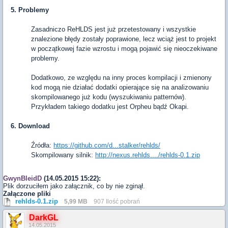
5. Problemy
Zasadniczo ReHLDS jest już przetestowany i wszystkie
znalezione błędy zostały poprawione, lecz wciąż jest to projekt
w początkowej fazie wzrostu i mogą pojawić się nieoczekiwane
problemy.
Dodatkowo, ze względu na inny proces kompilacji i zmienony
kod mogą nie działać dodatki opierające się na analizowaniu
skompilowanego już kodu (wyszukiwaniu patternów).
Przykładem takiego dodatku jest Orpheu bądź Okapi.
6. Download
Źródła:
https://github.com/d...stalker/rehlds/
Skompilowany silnik:
http://nexus.rehlds..../rehlds-0.1.zip
GwynBleidD
(14.05.2015 15:22):
Plik dorzuciłem jako załącznik, co by nie zginął.
Załączone pliki
rehlds-0.1.zip
5,99 MB
907 Ilość pobrań
DarkGL
14.05.2015