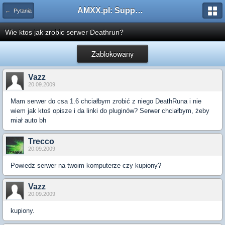
AMXX.pl: Support AMX Mod X i SourceMod
← Pytania
Wie ktos jak zrobic serwer Deathrun?
Zablokowany
Vazz
20.09.2009
Mam serwer do csa 1.6 chciałbym zrobić z niego DeathRuna i nie
wiem jak ktoś opisze i da linki do pluginów? Serwer chciałbym, żeby
miał auto bh
Trecco
20.09.2009
Powiedz serwer na twoim komputerze czy kupiony?
Vazz
20.09.2009
kupiony.