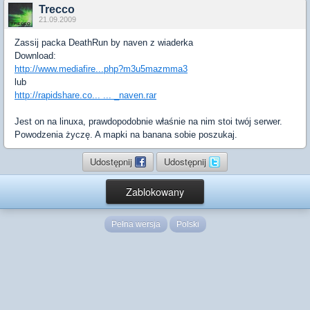
Trecco
21.09.2009
Zassij packa DeathRun by naven z wiaderka
Download:
http://www.mediafire...php?m3u5mazmma3
lub
http://rapidshare.co... ... _naven.rar
Jest on na linuxa, prawdopodobnie właśnie na nim stoi twój serwer.
Powodzenia życzę. A mapki na banana sobie poszukaj.
Udostępnij
Udostępnij
Zablokowany
Pełna wersja
Polski