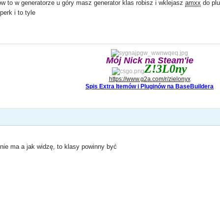
ów to w generatorze u góry masz generator klas robisz i wklejasz
amxx
do plu
erk i to tyle
Mój Nick na Steam'ie
Z!3L0ny
https://www.g2a.com/r/zielonyx
Spis Extra Itemów i Pluginów na BaseBuildera
 nie ma a jak widzę, to klasy powinny być