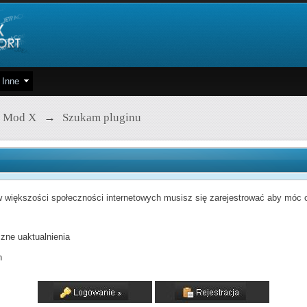
Inne
 Mod X
→
Szukam pluginu
 większości społeczności internetowych musisz się zarejestrować aby móc od
zne uaktualnienia
h