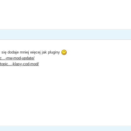
się dodaje mniej więcej jak pluginy
pic...-mw-mod-update/
/topic...-klasy-cod-mod/