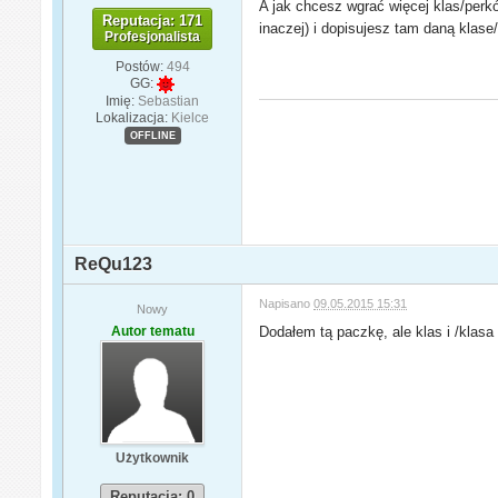
A jak chcesz wgrać więcej klas/perk
Reputacja: 171
inaczej) i dopisujesz tam daną klase/p
Profesjonalista
Postów:
494
GG:
Imię:
Sebastian
Lokalizacja:
Kielce
OFFLINE
ReQu123
Napisano
09.05.2015 15:31
Nowy
Autor tematu
Dodałem tą paczkę, ale klas i /klasa
Użytkownik
Reputacja: 0