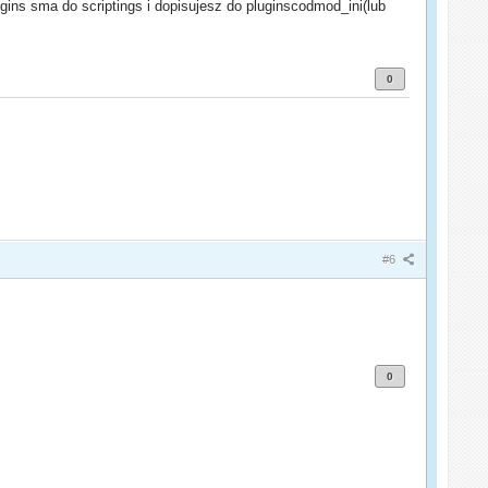
gins sma do scriptings i dopisujesz do pluginscodmod_ini(lub
0
#6
0