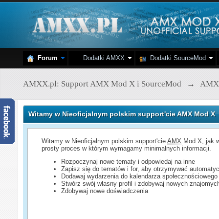
Forum
Dodatki AMXX
Dodatki SourceMod
AMXX.pl: Support AMX Mod X i SourceMod
→
AMX
Witamy w Nieoficjalnym polskim support'cie AMX Mod X
Witamy w Nieoficjalnym polskim support'cie
AMX
Mod X, jak w
prosty proces w którym wymagamy minimalnych informacji.
Rozpoczynaj nowe tematy i odpowiedaj na inne
Zapisz się do tematów i for, aby otrzymywać automatyc
Dodawaj wydarzenia do kalendarza społecznościowego
Stwórz swój własny profil i zdobywaj nowych znajomyc
Zdobywaj nowe doświadczenia