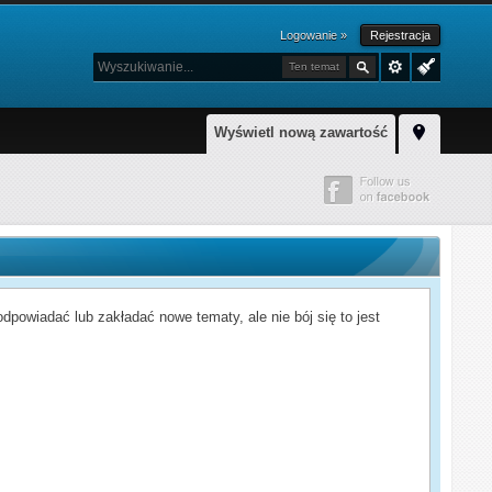
Logowanie »
Rejestracja
Ten temat
Wyświetl nową zawartość
powiadać lub zakładać nowe tematy, ale nie bój się to jest