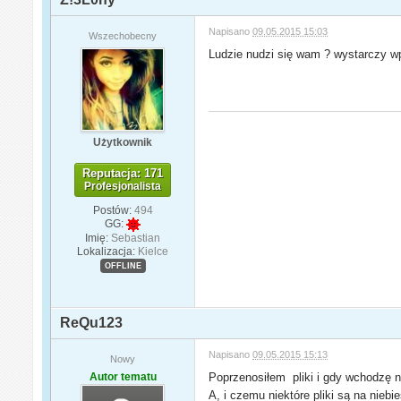
Napisano
09.05.2015 15:03
Wszechobecny
Ludzie nudzi się wam ? wystarczy wp
Użytkownik
Reputacja: 171
Profesjonalista
Postów:
494
GG:
Imię:
Sebastian
Lokalizacja:
Kielce
OFFLINE
ReQu123
Napisano
09.05.2015 15:13
Nowy
Autor tematu
Poprzenosiłem pliki i gdy wchodzę 
A, i czemu niektóre pliki są na niebi