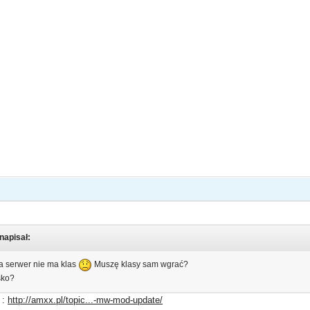
napisał:
a serwer nie ma klas
Muszę klasy sam wgrać?
sko?
 :
http://amxx.pl/topic...-mw-mod-update/