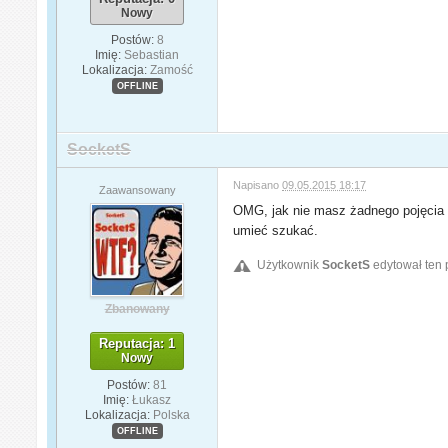
Nowy
Postów:
8
Imię:
Sebastian
Lokalizacja:
Zamość
OFFLINE
SocketS
Napisano
09.05.2015 18:17
Zaawansowany
OMG, jak nie masz żadnego pojęcia o
umieć szukać.
Użytkownik
SocketS
edytował ten 
Zbanowany
Reputacja: 1
Nowy
Postów:
81
Imię:
Łukasz
Lokalizacja:
Polska
OFFLINE