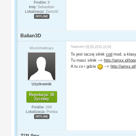
Postów:
8
Imię:
Sebastian
Lokalizacja:
Zamość
OFFLINE
Balian3D
Napisano
09.05.2015 14:59
Wszechwidzący
To jest raczej silnik
cod
mod, a klasy 
Tu masz silnik -->
http://amxx.pl/to
A tu co i gdzie
-->
http://amxx.pl
Użytkownik
Reputacja: 36
Życzliwy
Postów:
268
Lokalizacja:
Polska
OFFLINE
Z!3L0ny