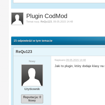
Plugin CodMod
Temat rozp.
ReQu123
,
09.05.2015 14:48
15 odpowiedzi w tym temacie
ReQu123
Napisano
09.05.2015 14:48
Nowy
Jaki to plugin, który dodaje klasy na
Użytkownik
Reputacja: 0
Nowy