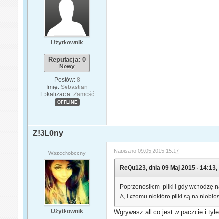
Użytkownik
Reputacja: 0
Nowy
Postów:
8
Imię:
Sebastian
Lokalizacja:
Zamość
OFFLINE
Z!3L0ny
Napisano
09.05.2015 15:17
Wszechobecny
ReQu123, dnia 09 Maj 2015 - 14:13, 
Poprzenosiłem pliki i gdy wchodzę n
A, i czemu niektóre pliki są na niebie
Użytkownik
Wgrywasz all co jest w paczcie i tyle