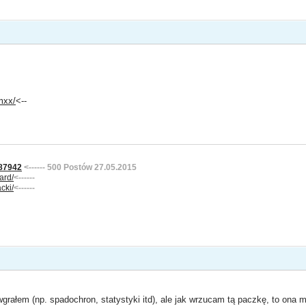
amxx/
<--
687942
<------
500 Postów 27.05.2015
ard/
<------
cki/
<------
grałem (np. spadochron, statystyki itd), ale jak wrzucam tą paczkę, to ona mi