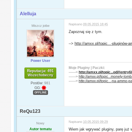
Alelluja
Napisano
09.05.2015 18:45
Miszcz jotbe
Zapoznaj się z tym.
-->
http://amxx.pl/topic...-pluginów-
Power User
Moje Pluginy | Paczki:
Reputacja: 491
------>
http://amxx.pl/topic...od/#entry
Wszechobecny
------>
http://amxx.pl/topic...monety-lomb
------>
http://amxx.pl/topic...-na-ammo-pa
Postów:
981
GG:
OFFLINE
ReQu123
Napisano
10.05.2015 09:29
Nowy
Autor tematu
Wiem jak wgrywać pluginy, parę już w