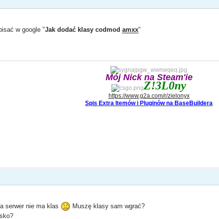
isać w google "
Jak dodać klasy codmod
amxx
"
Mój Nick na Steam'ie
Z!3L0ny
https://www.g2a.com/r/zielonyx
Spis Extra Itemów i Pluginów na BaseBuildera
na serwer nie ma klas
Muszę klasy sam wgrać?
esko?