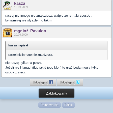
kasza
19.09.2009
raczej nic innego nie znajdziesz. watpie ze jst taki sposob .
bynajmniej nie slyszlem o takim
mgr inż. Pavulon
20.09.2009
kasza napisał
raczej nic innego nie znajdziesz.
nie raczej tylko na pewno...
Jeżeli nie Hamachi(lub jakiś jego klon) to grać będą mogły tylko
osoby z sieci.
Udostępnij
Udostępnij
Zablokowany
Pełna wersja
Polski