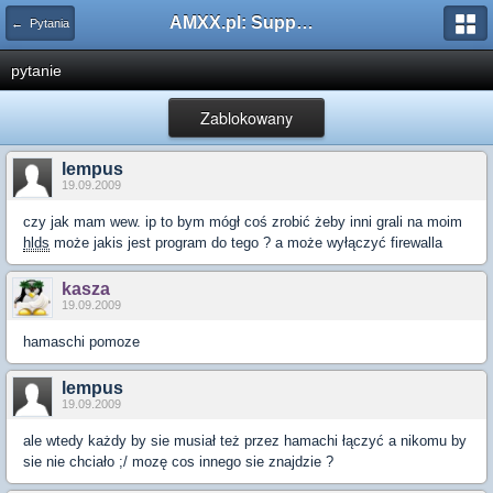
AMXX.pl: Support AMX Mod X i SourceMod
← Pytania
pytanie
Zablokowany
lempus
19.09.2009
czy jak mam wew. ip to bym mógł coś zrobić żeby inni grali na moim
hlds
może jakis jest program do tego ? a może wyłączyć firewalla
kasza
19.09.2009
hamaschi pomoze
lempus
19.09.2009
ale wtedy każdy by sie musiał też przez hamachi łączyć a nikomu by
sie nie chciało ;/ mozę cos innego sie znajdzie ?