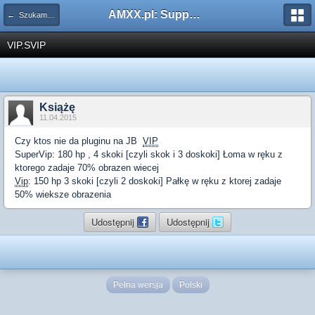
AMXX.pl: Support AMX Mod X i SourceMod
← Szukam pluginu
VIP.SVIP
Książę
11.04.2015
Czy ktos nie da pluginu na JB
VIP
SuperVip: 180 hp , 4 skoki [czyli skok i 3 doskoki] Łoma w ręku z
ktorego zadaje 70% obrazen wiecej
Vip
: 150 hp 3 skoki [czyli 2 doskoki] Pałkę w ręku z ktorej zadaje
50% wieksze obrazenia
Udostępnij
Udostępnij
Pełna wersja
Polski