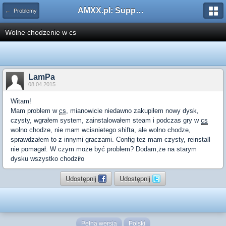
AMXX.pl: Support AMX Mod X i SourceMod
← Problemy
Wolne chodzenie w cs
LamPa
08.04.2015
Witam!
Mam problem w
cs
, mianowicie niedawno zakupiłem nowy dysk,
czysty, wgrałem system, zainstalowałem steam i podczas gry w
cs
wolno chodze, nie mam wcisnietego shifta, ale wolno chodze,
sprawdzałem to z innymi graczami. Config tez mam czysty, reinstall
nie pomagał. W czym może być problem? Dodam,że na starym
dysku wszystko chodziło
Udostępnij
Udostępnij
Pełna wersja
Polski