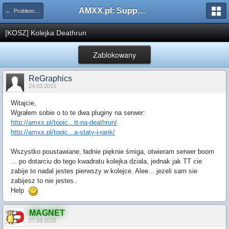
AMXX.pl: Support AMX Mod X i SourceMod
← Problemy z pluginami
[KOSZ] Kolejka Deathrun
Zablokowany
ReGraphics
24.03.2015
Witajcie,
Wgrałem sobie o to te dwa pluginy na serwer:
http://amxx.pl/topic...tt-na-deathrun/
http://amxx.pl/topic...a-staty-i-rank/
Wszystko poustawiane, ładnie pięknie śmiga, otwieram serwer boom
... po dotarciu do tego kwadratu kolejka dziala, jednak jak TT cie
zabije to nadal jestes pierwszy w kolejce. Alee... jezeli sam sie
zabijesz to nie jestes..
Help
MAGNET
27.03.2015