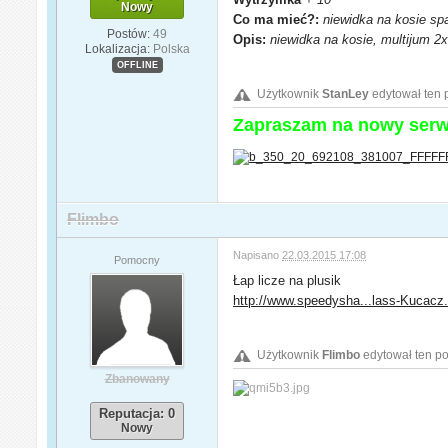
Nowy
Co ma mieć?:
niewidka na kosie sp
Postów:
49
Opis:
niewidka na kosie, multijum 2
Lokalizacja:
Polska
OFFLINE
Użytkownik
StanLey
edytował ten 
Zapraszam na nowy ser
Flimbo
Napisano
22.03.2015 17:08
Pomocny
Łap licze na plusik
http://www.speedysha...lass-Kucacz.
Użytkownik
Flimbo
edytował ten po
Zbanowany
Reputacja: 0
Nowy