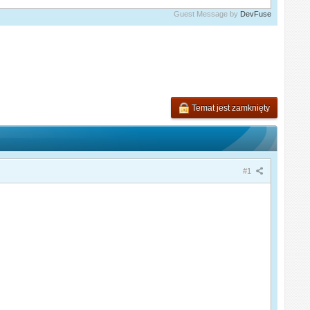
Guest Message by
DevFuse
Temat jest zamknięty
#1