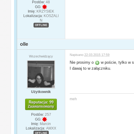
Postów:
48
GG:
Imię:
KRZYSIEK
Lokalizacja:
KOSZALI
N
OFFLINE
olle
Napisano
22.03.2015 17:59
Wszechwidzący
Nie prosimy o
w poście, tylko w s
I dawaj to w załączniku.
Użytkownik
meh
Reputacja: 99
Zaawansowany
Postów:
257
GG:
Imię:
Marcin
Lokalizacja:
AMXX
OFFLINE