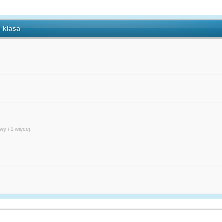
 klasa
owy
i 1 więcej