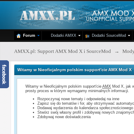
Forum
Dodatki AMXX
Dodatki SourceMod
AMXX.pl: Support AMX Mod X i SourceMod
→
Mod
Witamy w Nieoficjalnym polskim support'cie AMX Mod X
Witamy w Nieoficjalnym polskim support'cie
AMX
Mod X, jak w
prosty proces w którym wymagamy minimalnych informacji.
Rozpoczynaj nowe tematy i odpowiedaj na inne
Zapisz się do tematów i for, aby otrzymywać automatyc
Dodawaj wydarzenia do kalendarza społecznościowego
Stwórz swój własny profil i zdobywaj nowych znajomyc
Zdobywaj nowe doświadczenia