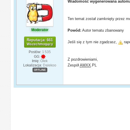
Wiadomość wygenerowana automa
Ten temat został zamknięty przez mo
Moderator
Powód:
Autor tematu zbanowany
Reputacja: 661
Jeśli się z tym nie zgadzasz,
rapo
Wszechmogący
Postów:
1 535
GG:
Z pozdrowieniami,
Imię:
Olek
Zespół
AMXX
.PL
Lokalizacja:
Dalekoo
OFFLINE