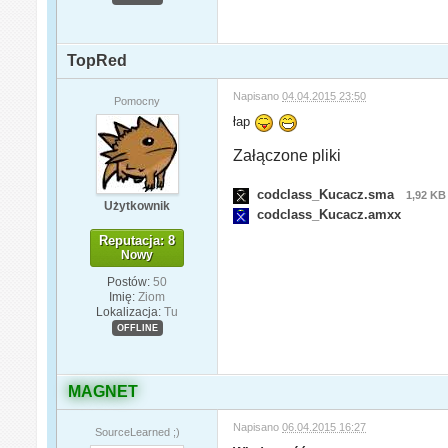
TopRed
Napisano
04.04.2015 23:50
Pomocny
łap
Załączone pliki
codclass_Kucacz.sma
1,92 KB
Użytkownik
codclass_Kucacz.amxx
Reputacja: 8
Nowy
Postów:
50
Imię:
Ziom
Lokalizacja:
Tu
OFFLINE
MAGNET
Napisano
06.04.2015 16:27
SourceLearned ;)