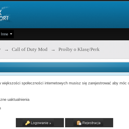
Inne
y
→
Call of Duty Mod
→
Prośby o Klasę/Perk
 większości społeczności internetowych musisz się zarejestrować aby móc od
zne uaktualnienia
h