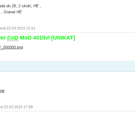
ada do 26, 2 skoki, HE ,
x , Granat HE
post 22.03.2015 15:51
wer
CoD
MoD 401llvl [UNIKAT]
rar
st 22.03.2015 17:08