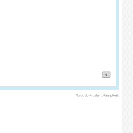
0
Wróć do Prośby o Klasę/Perk