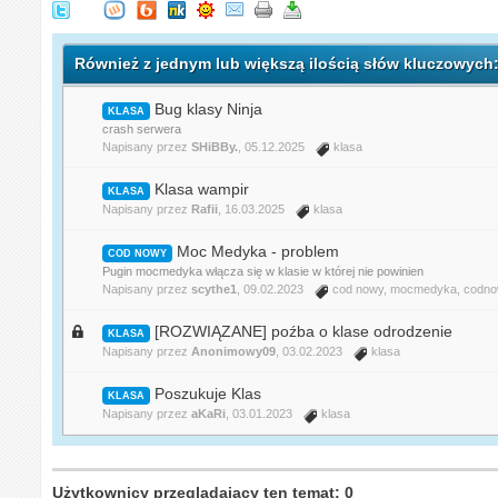
Również z jednym lub większą ilością słów kluczowych:
Bug klasy Ninja
KLASA
crash serwera
Napisany przez
SHiBBy.
, 05.12.2025
klasa
Klasa wampir
KLASA
Napisany przez
Rafii
, 16.03.2025
klasa
Moc Medyka - problem
COD NOWY
Pugin mocmedyka włącza się w klasie w której nie powinien
Napisany przez
scythe1
, 09.02.2023
cod nowy
,
mocmedyka
,
codn
[ROZWIĄZANE] poźba o klase odrodzenie
KLASA
Napisany przez
Anonimowy09
, 03.02.2023
klasa
Poszukuje Klas
KLASA
Napisany przez
aKaRi
, 03.01.2023
klasa
Użytkownicy przeglądający ten temat: 0