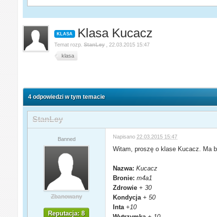
Klasa Kucacz
KLASA
Temat rozp.
StanLey
,
22.03.2015 15:47
klasa
4 odpowiedzi w tym temacie
StanLey
Napisano
22.03.2015 15:47
Banned
Witam, proszę o klase Kucacz. Ma b
Nazwa:
Kucacz
Bronie:
m4a1
Zdrowie
+ 30
Zbanowany
Kondycja
+ 50
Inta
+10
Reputacja: 8
Wytrzymka
+ 10