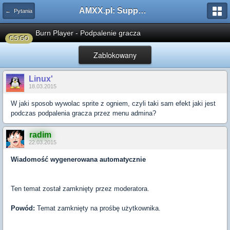
AMXX.pl: Support AMX Mod X i SourceMod
← Pytania
Burn Player - Podpalenie gracza
CS:GO
Zablokowany
Linux'
18.03.2015
W jaki sposob wywolac sprite z ogniem, czyli taki sam efekt jaki jest
podczas podpalenia gracza przez menu admina?
radim
22.03.2015
Wiadomość wygenerowana automatycznie
Ten temat został zamknięty przez moderatora.
Powód:
Temat zamknięty na prośbę użytkownika.