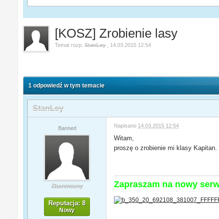
[KOSZ] Zrobienie lasy
Temat rozp.
StanLey
,
14.03.2015 12:54
1 odpowiedź w tym temacie
StanLey
Napisano
14.03.2015 12:54
Banned
Witam,
proszę o zrobienie mi klasy Kapitan
Zapraszam na nowy ser
Zbanowany
Reputacja: 8
Nowy