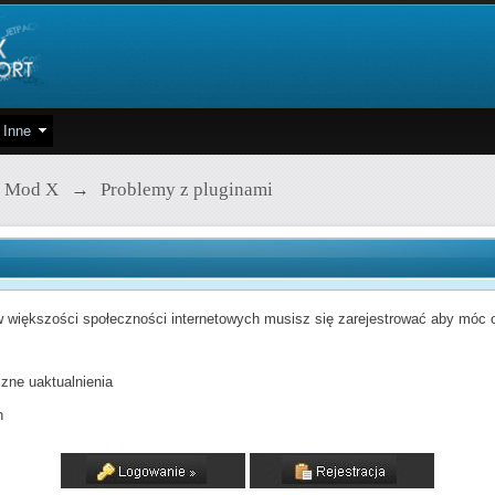
Inne
 Mod X
→
Problemy z pluginami
 większości społeczności internetowych musisz się zarejestrować aby móc od
zne uaktualnienia
h