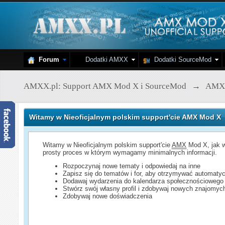
Forum
Dodatki AMXX
Dodatki SourceMod
AMXX.pl: Support AMX Mod X i SourceMod
→
AMX
Witamy w Nieoficjalnym polskim support'cie AMX Mod X
Witamy w Nieoficjalnym polskim support'cie
AMX
Mod X, jak w
prosty proces w którym wymagamy minimalnych informacji.
Rozpoczynaj nowe tematy i odpowiedaj na inne
Zapisz się do tematów i for, aby otrzymywać automatyc
Dodawaj wydarzenia do kalendarza społecznościowego
Stwórz swój własny profil i zdobywaj nowych znajomyc
Zdobywaj nowe doświadczenia