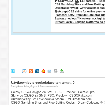
💸 Graj w CS2 /
CS
1.6 i zarabiaj - Boo
CS2 Gambling Sites and Free Bettin
Otwieraj skrzynki i wygrywaj najleps
🤑 Accept CS2 skins for online paym
Płatności SMS Premium Rate oraz Dire
Szukasz noclegu? Kwatery, noclegi, ta
StreamPay.pl - Legalna platforma do 
Użytkownicy przeglądający ten temat: 0
0 użytkowników, 0 gości, 0 anonimowych
Coinsy CSGOPolygon Za SMS, PSC , Przelew - CoinSell.pro
Skiny do CS:GO za SMS, PSC, Przelew - CSGOPaka.com
Automatyczny Bot Levelowania Steam - LVLUPSteam.com
CSGO Gambling Sites and Free Betting Codes - DreamCodes.gg
💸 