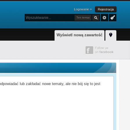
Logowanie »
Rejestracja
Ten temat
Wyświetl nową zawartość
powiadać lub zakładać nowe tematy, ale nie bój się to jest