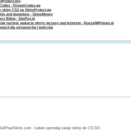
stProject.pro
g Codes - DreamCodes.gg
ze skiny CS2 na SkinsProject.gg
ents and donations - SkinsMoney
ct Biling - SimPay.pl
nie noclegi, wakacje oferty, wczasy nad jeziorem - RuszajWPolske.pl
dotacji dla streamerów i twórców
SellYourSkins.com - Łatwo sprzedaj swoje skiny do CS:GO