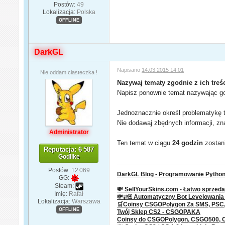
Postów:
49
Lokalizacja:
Polska
OFFLINE
DarkGL
Napisano
14.03.2015 14:01
Nie oddam ciasteczka !
Nazywaj tematy zgodnie z ich treśc
Napisz ponownie temat nazywając go 
Jednoznacznie określ problematykę t
Nie dodawaj zbędnych informacji, zn
Administrator
Ten temat w ciągu
24 godzin
zostani
Reputacja: 6 587
Godlike
Postów:
12 069
DarkGL Blog - Programowanie Python 
GG:
Steam:
💸 SellYourSkins.com - Łatwo sprzeda
Imię:
Rafał
💸⇄🃏 Automatyczny Bot Levelowani
Lokalizacja:
Warszawa
🛒Coinsy CSGOPolygon Za SMS, PSC, P
OFFLINE
Twój Sklep CS2 - CSGOPAKA
Coinsy do CSGOPolygon, CSGO500,