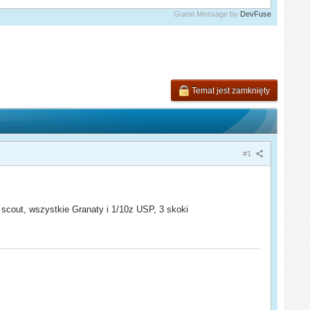
Guest Message by
DevFuse
Temat jest zamknięty
#1
scout, wszystkie Granaty i 1/10z USP, 3 skoki