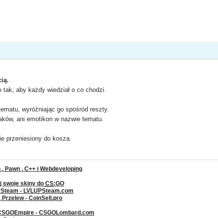
ią.
tak, aby każdy wiedział o co chodzi.
ematu, wyróżniając go spośród reszty.
aków, ani emotikon w nazwie tematu.
e przeniesiony do kosza.
, Pawn , C++ i Webdeveloping
j swoje skiny do
CS
:GO
a Steam - LVLUPSteam.com
rzelew - CoinSell.pro
 CSGOEmpire - CSGOLombard.com