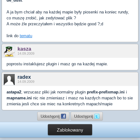
de_dust
.
A ja bym chciał aby na każdej mapie były piosenki na koniec rundy,
co muszę zrobić, jak zedytować plik ?
A może źle przeczytałem i wszystko będzie good ?;d
link do
tematu
kasza
14.09.2009
poprostu instaklujesz plugin i masz go na kazdej mapie.
radex
14.09.2009
astapa2
, wrzucasz pliki jak normalny plugin
prefix-prefixmap.ini
i
mapname.ini
nic nie zmieniasz i masz na kazdych mapach bo to sie
zmienia jesli chce sie miec na konkretnych mapach/mapie
Udostępnij
Udostępnij
Zablokowany