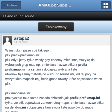
AMXX.pl: Support AMX Mod X i SourceMod
← Problemy z pluginami
alt and round sound
Zablokowany
astapa2
14.09.2009
W instrukcji pisze coś takiego :
plik prefix-prefixmap.ini:
plik edytujemy tylko wtedy gdy chcemy mieć inną muzykę do
wybranych grup map np. zmieniasz nazwę pliku z
prefix-
prefixmap.in
i na
cs_.ini
i dodajesz wybrana listę
utworów tą samą metodą co w
roundsound.ini
, od tej pory na
wszystkich mapach
cs_
będą grane utwory które są wpisane w ten
plik.
plik mapname.ini:
praktycznie taka sama zasada działania jak
prefix-prefixmap.ini
tylko, że plik odpowiada za konkretną mapę, zmieniasz nazwę pliku
na
de_dus.ini
i dopisujesz tam swoją listę utworów do mapy