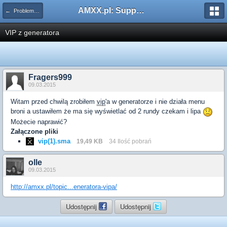
AMXX.pl: Support AMX Mod X i SourceMod
← Problemy z pluginami
VIP z generatora
Fragers999
09.03.2015
Witam przed chwilą zrobiłem
vip
'a w generatorze i nie działa menu
broni a ustawiłem że ma się wyświetlać od 2 rundy czekam i lipa
Możecie naprawić?
Załączone pliki
vip(1).sma
19,49 KB
34 Ilość pobrań
olle
09.03.2015
http://amxx.pl/topic...eneratora-vipa/
Udostępnij
Udostępnij