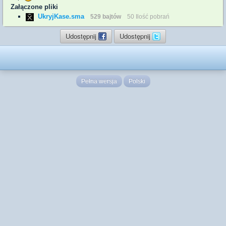
Załączone pliki
UkryjKase.sma
529 bajtów
50 Ilość pobrań
Udostępnij
Udostępnij
Pełna wersja
Polski