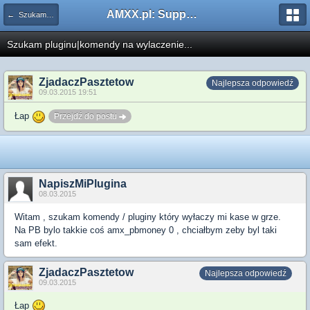
AMXX.pl: Support AMX Mod X i SourceMod
← Szukam pluginu
Szukam pluginu|komendy na wylaczenie...
ZjadaczPasztetow
Najlepsza odpowiedź
09.03.2015 19:51
Łap
Przejdź do postu
NapiszMiPlugina
08.03.2015
Witam , szukam komendy / pluginy który wyłaczy mi kase w grze.
Na PB bylo takkie coś amx_pbmoney 0 , chciałbym zeby byl taki
sam efekt.
ZjadaczPasztetow
Najlepsza odpowiedź
09.03.2015
Łap