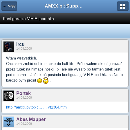
AMXX.pl: Support AMX Mod X i SourceMod
← Mapy
Konfiguracja V.H.E. pod hl'a
Ircu
14.09.2009
Wtam wszystkich.
Chciałem zrobić sobie mapke do half-life. Próbowałem skonfigurować
przez tutek na hlmaps.noskill.pl, ale nie wyszło bo tamten tutek jest
pod steama :. Jeśli ktoś posiada konfigurację V.H.E pod hl'a na Ns to
bardzo bym prosił
.
Portek
14.09.2009
http://amxx.pl/topic... ... vt1364.htm
Abes Mapper
14.09.2009