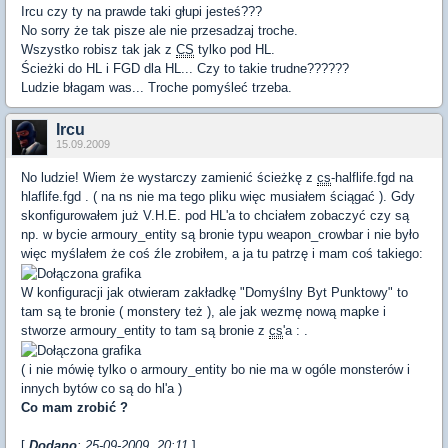
Ircu czy ty na prawde taki głupi jesteś???
No sorry że tak pisze ale nie przesadzaj troche.
Wszystko robisz tak jak z
CS
tylko pod HL.
Ścieżki do HL i FGD dla HL... Czy to takie trudne??????
Ludzie błagam was... Troche pomyśleć trzeba.
Ircu
15.09.2009
No ludzie! Wiem że wystarczy zamienić ścieżkę z
cs
-halflife.fgd na
hlaflife.fgd . ( na ns nie ma tego pliku więc musiałem ściągać ). Gdy
skonfigurowałem już V.H.E. pod HL'a to chciałem zobaczyć czy są
np. w bycie armoury_entity są bronie typu weapon_crowbar i nie było
więc myślałem że coś źle zrobiłem, a ja tu patrzę i mam coś takiego:
W konfiguracji jak otwieram zakładkę "Domyślny Byt Punktowy" to
tam są te bronie ( monstery też ), ale jak wezmę nową mapke i
stworze armoury_entity to tam są bronie z
cs
'a : .
( i nie mówię tylko o armoury_entity bo nie ma w ogóle monsterów i
innych bytów co są do hl'a )
Co mam zrobić ?
[
Dodano
: 25-09-2009, 20:11
]