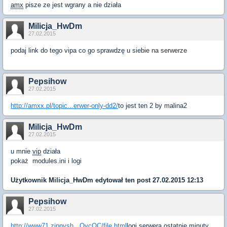
amx
pisze ze jest wgrany a nie działa
Milicja_HwDm
27.02.2015
podaj li
nk do tego vipa co go sprawdzę u sie
bie
na serwerze
Pepsihow
27.02.2015
http://amxx.pl/topic...erwer-only-dd2/
to jest ten 2 by malina2
Milicja_HwDm
27.02.2015
u mnie
vip
działa
​pokaż
modules.ini i logi
Użytkownik
Milicja_HwDm
edytował ten post 27.02.2015 12:13
Pepsihow
27.02.2015
http://www71.zippysh...OycOC/file.html
logi serwera ostatnie minuty