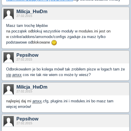
Milicja_HwDm
27.02.2015
Masz tam trochę
błędów
na
początek
od
blokuj wszystkie moduły w
modules.ini jest o
n
w
cstrike/addons/amxmodx/configs zgaduje za masz tylko
podstawowe od
blokowa
ne
Pepsihow
27.02.2015
Odbrokowałem je bo kolega mówił tak zrobiłem pisze w logach tam że
vip
amxx
cos nie tak nie wiem co może ty wiesz?
Milicja_HwDm
27.02.2015
najlepiej daj mi
amxx
.cfg, plugins.ini i modules.ini
bo masz tam
więcej errorów!
Pepsihow
27.02.2015