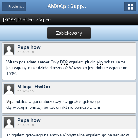
AMXX.pl: Support AMX Mod X i SourceMod
← Problemy z pluginami
[KOSZ] Problem z Vipem
Zablokowany
Pepsihow
27.02.2015
Witam posiadam serwer Only
DD2
wgralem plugin
Vip
pokazuje ze
jest wgrany a nie działa dlaczego? Wszystko jest dobrze wgrane na
100%
Milicja_HwDm
27.02.2015
Vipa
robiłeś w generatorze czy ściągnąłeś gotowego
daj więcej informacji bo tak ci nikt nie pomoże z tym
Pepsihow
27.02.2015
sciogałem gotowego na amxxa Vipbymalina wgrałem go na serwer w