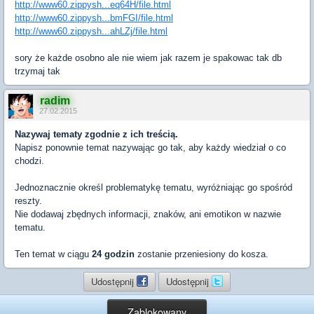
http://www60.zippysh...eq64H/file.html
http://www60.zippysh...bmFGI/file.html
http://www60.zippysh...ahLZj/file.html
sory że każde osobno ale nie wiem jak razem je spakowac tak db
trzymaj tak
radim
27.02.2015
Nazywaj tematy zgodnie z ich treścią.
Napisz ponownie temat nazywając go tak, aby każdy wiedział o co
chodzi.
Jednoznacznie określ problematykę tematu, wyróżniając go spośród
reszty.
Nie dodawaj zbędnych informacji, znaków, ani emotikon w nazwie
tematu.
Ten temat w ciągu
24 godzin
zostanie przeniesiony do kosza.
Udostępnij
Udostępnij
Zablokowany