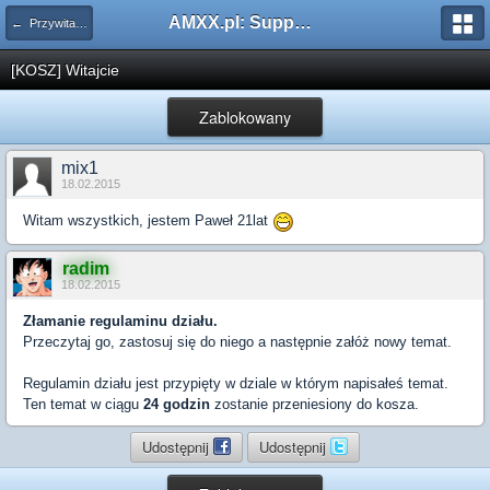
AMXX.pl: Support AMX Mod X i SourceMod
← Przywitaj się
[KOSZ] Witajcie
Zablokowany
mix1
18.02.2015
Witam wszystkich, jestem Paweł 21lat
radim
18.02.2015
Złamanie regulaminu działu.
Przeczytaj go, zastosuj się do niego a następnie załóż nowy temat.
Regulamin działu jest przypięty w dziale w którym napisałeś temat.
Ten temat w ciągu
24 godzin
zostanie przeniesiony do kosza.
Udostępnij
Udostępnij