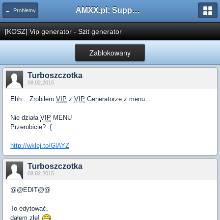
AMXX.pl: Support AMX Mod X i SourceMod
← Problemy
[KOSZ] Vip generator - Szit generator
Zablokowany
Turboszczotka
08.02.2015
Ehh... Zrobiłem
VIP
z
VIP
Generatorze z menu...
Nie działa
VIP
MENU
Przerobicie? :{
http://wklej.to/GlAYZ
Turboszczotka
08.02.2015
@@EDIT@@
To edytować,
dałem złe!