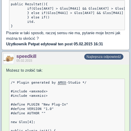
public Rezultat(){

	if(Glos[AK47] > Glos[M4A1] && Glos[AK47] > Glos[DEAGLE] && Glos[AK47] > Glos[KNIFE]){

	} else if(Glos[M4A1] > Glos[AK47] && Glos[M4A1] > Glos[DEAGLE] && Glos[M4A1] > Glos[KNIFE]){

	} else if()

	itd.

Pisanie w taki sposob, raczej sensu nie ma, pytanie moje brzmi jak
można to skrócić ?
Użytkownik
Petpat
edytował ten post 05.02.2015 16:31
speedkill
Najlepsza odpowiedź
05.02.2015
Możesz to zrobić tak:
/* Plugin generated by 
AMXX
-Studio */

#include <amxmodx>

#include <amxmisc>

#define PLUGIN "New Plug-In"

#define VERSION "1.0"

#define AUTHOR ""

new Glos[4];

public plugin_init() {
