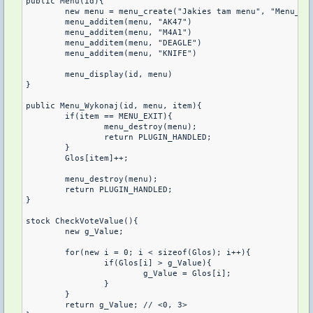
public Menu(id){

	new menu = menu_create("Jakies tam menu", "Menu_Wykonaj")

	menu_additem(menu, "AK47")

	menu_additem(menu, "M4A1")

	menu_additem(menu, "DEAGLE")

	menu_additem(menu, "KNIFE")

	menu_display(id, menu)

}

public Menu_Wykonaj(id, menu, item){

	if(item == MENU_EXIT){

		menu_destroy(menu);

		return PLUGIN_HANDLED;

	}

	Glos[item]++;

	menu_destroy(menu);

	return PLUGIN_HANDLED;

}

stock CheckVoteValue(){

	new g_Value;

	for(new i = 0; i < sizeof(Glos); i++){

		if(Glos[i] > g_Value){

			g_Value = Glos[i];

		}

	}

	return g_Value; // <0, 3>
