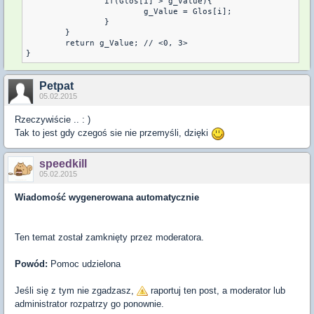
		if(Glos[i] > g_Value){

			g_Value = Glos[i];

		}

	}

	return g_Value; // <0, 3>

}
Petpat
05.02.2015
Rzeczywiście .. : )
Tak to jest gdy czegoś sie nie przemyśli, dzięki
speedkill
05.02.2015
Wiadomość wygenerowana automatycznie
Ten temat został zamknięty przez moderatora.
Powód:
Pomoc udzielona
Jeśli się z tym nie zgadzasz,
raportuj ten post, a moderator lub
administrator rozpatrzy go ponownie.