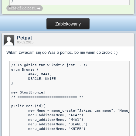
}
Przejdź do postu
Zablokowany
Petpat
05.02.2015
Witam zwracam się do Was o pomoc, bo nie wiem co zrobić : )
/* To gdzies tam w kodzie jest .. */

enum Bronie {

	AK47, M4A1,

	DEAGLE, KNIFE

}

new Glos[Bronie]

/* ============================ */

public Menu(id){

	new Menu = menu_create("Jakies tam menu", "Menu_Wykonaj")

	menu_additem(Menu, "AK47")

	menu_additem(Menu, "M4A1")

	menu_additem(Menu, "DEAGLE")

	menu_additem(Menu, "KNIFE")
