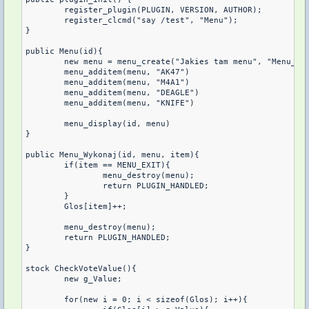
	register_plugin(PLUGIN, VERSION, AUTHOR);

	register_clcmd("say /test", "Menu");

}

public Menu(id){

	new menu = menu_create("Jakies tam menu", "Menu_Wykonaj")

	menu_additem(menu, "AK47")

	menu_additem(menu, "M4A1")

	menu_additem(menu, "DEAGLE")

	menu_additem(menu, "KNIFE")

	menu_display(id, menu)

}

public Menu_Wykonaj(id, menu, item){

	if(item == MENU_EXIT){

		menu_destroy(menu);

		return PLUGIN_HANDLED;

	}

	Glos[item]++;

	menu_destroy(menu);

	return PLUGIN_HANDLED;

}

stock CheckVoteValue(){

	new g_Value;

	for(new i = 0; i < sizeof(Glos); i++){
