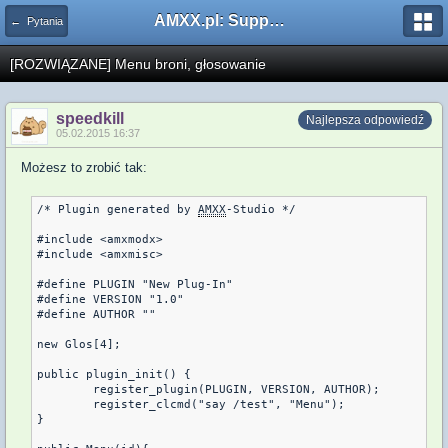
AMXX.pl: Support AMX Mod X i SourceMod
← Pytania
[ROZWIĄZANE] Menu broni, głosowanie
speedkill
Najlepsza odpowiedź
05.02.2015 16:37
Możesz to zrobić tak:
/* Plugin generated by 
AMXX
-Studio */

#include <amxmodx>

#include <amxmisc>

#define PLUGIN "New Plug-In"

#define VERSION "1.0"

#define AUTHOR ""

new Glos[4];

public plugin_init() {

	register_plugin(PLUGIN, VERSION, AUTHOR);

	register_clcmd("say /test", "Menu");

}
