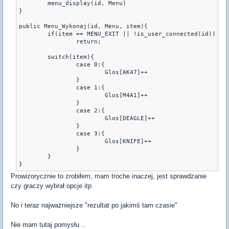
	menu_display(id, Menu)

}

public Menu_Wykonaj(id, Menu, item){

	if(item == MENU_EXIT || !is_user_connected(id))

		return;

	switch(item){

		case 0:{

			Glos[AK47]++

		}

		case 1:{

			Glos[M4A1]++

		}

		case 2:{

			Glos[DEAGLE]++

		}

		case 3:{

			Glos[KNIFE]++

		}

	}

Prowizorycznie to zrobiłem, mam troche inaczej, jest sprawdzanie
czy graczy wybrał opcje itp
No i teraz najważniejsze "rezultat po jakimś tam czasie"
Nie mam tutaj pomysłu ..