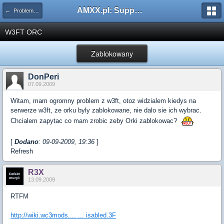
AMXX.pl: Support AMX Mod X i SourceMod
← Problemy z pluginami
W3FT ORC
Zablokowany
DonPeri
07.09.2009
Witam, mam ogromny problem z w3ft, otoz widzialem kiedys na
serwerze w3ft, ze orku byly zablokowane, nie dalo sie ich wybrac.
Chcialem zapytac co mam zrobic zeby Orki zablokowac?
[
Dodano
: 09-09-2009, 19:36
]
Refresh
R3X
13.09.2009
RTFM
http://wiki.wc3mods.... ... isabled.3F