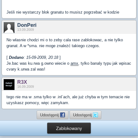
Jeśli nie wystarczy blok granatu to musisz pogrzebać w kodzie
DonPeri
13.09.2009
No wlasnie chodzi mi o to zeby cala rase zablokowac, a nie tylko
granat. A w *sma. nie moge znależć takiego czegos.
[
Dodano
: 15-09-2009, 20:18
]
Je.bac was ku.rwa g.owno wiecie o
amx
, tylko banaly typu jak wpisac
cvary k.urwa zal was!
R3X
16.09.2009
tego nie ma w .sma tylko w .inl`ach, ale już chyba w tym temacie nie
uzyskasz pomocy, więc zamykam.
Udostępnij
Udostępnij
Zablokowany